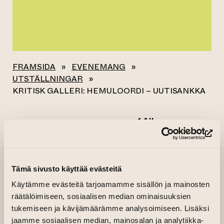
FRAMSIDA
»
EVENEMANG
»
UTSTÄLLNINGAR
»
KRITISK GALLERI: HEMULOORDI – UUTISANKKA
Alla evenemang
(le
KRITISK GALLERI:
HEMULOORDI –
Tämä sivusto käyttää evästeitä
UUTISANKKA
Käytämme evästeitä tarjoamamme sisällön ja mainosten
räätälöimiseen, sosiaalisen median ominaisuuksien
tukemiseen ja kävijämäärämme analysoimiseen. Lisäksi
26.09.2025–28.09.2025 kl. 12.00—18.00
jaamme sosiaalisen median, mainosalan ja analytiikka-