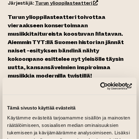
(siirtyy toiseen ver
Järjestäjä:
Turun ylioppilasteatteri
Turun ylioppilasteatteri toivottaa
vieraakseen konsertoimaan
musiikkitaitureista koostuvan Matavan.
Aiemmin TYT:llä Suomen historian jännät
naiset -esityksen bändinä nähty
kokoonpano esittelee nyt yleisölle täysin
uutta, kansansävelmien inspiroimaa
musiikkia modernilla twistillä!
Showtime klo 20:00
(si
Kesto n. 2 tuntia (sis. väliaika)
Tämä sivusto käyttää evästeitä
Liput:
Käytämme evästeitä tarjoamamme sisällön ja mainosten
Peruslippu 12€
räätälöimiseen, sosiaalisen median ominaisuuksien
Alennuslippu 10€
tukemiseen ja kävijämäärämme analysoimiseen. Lisäksi