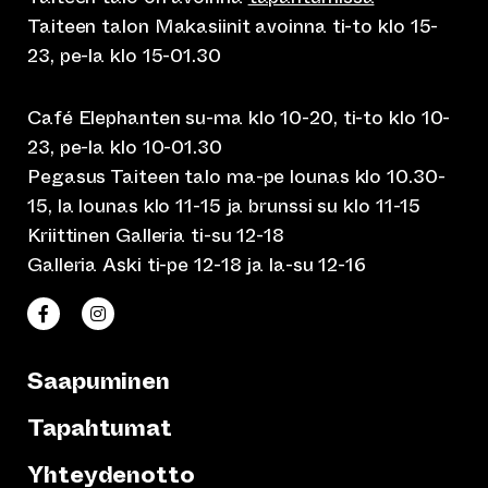
Taiteen talon Makasiinit avoinna ti-to klo 15-
23, pe-la klo 15-01.30
Café Elephanten su-ma klo 10-20, ti-to klo 10-
23, pe-la klo 10-01.30
Pegasus Taiteen talo ma-pe lounas klo 10.30-
15, la lounas klo 11-15 ja brunssi su klo 11-15
Kriittinen Galleria ti-su 12-18
Galleria Aski ti-pe 12-18 ja la-su 12-16
(siirtyy toiseen verkkopalveluun)
(siirtyy toiseen verkkopalveluun)
Taiteen talo Facebookissa
Taiteen talo Instagramissa
Saapuminen
Tapahtumat
Yhteydenotto