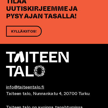
TILAA
UUTISKIRJEEMME JA
PYSY AJAN TASALLA!
KYLLÄ KIITOS!
info@taiteentalo.fi
Taiteen talo, Nunnankatu 4, 20700 Turku
Taiteen talo on avoinna
tapahtumissa