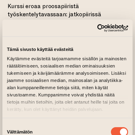
Kurssi eroaa proosapiiristä
työskentelytavassaan: jatkopiirissä
saatetaan alulle ja kehitellään kertojen
välissä yhtä laajempaa kokonaisuutta, kuten
(si
romaania tai novellikokoelmaa. Ennalta
valmista ideaa ei tarvitse olla, eikä
Tämä sivusto käyttää evästeitä
kirjoituspiiriin osallistuminen vaadi erityistä
Käytämme evästeitä tarjoamamme sisällön ja mainosten
sitoutumista tai aiempaa kokemusta.
räätälöimiseen, sosiaalisen median ominaisuuksien
tukemiseen ja kävijämäärämme analysoimiseen. Lisäksi
Matalan kynnyksen kurssi sopiikin hyvin sekä
jaamme sosiaalisen median, mainosalan ja analytiikka-
proosapiirin käyneille että kaikille niille, joita
alan kumppaneillemme tietoja siitä, miten käytät
pidemmän tekstin kirjoitusprosessi kiehtoo.
sivustoamme. Kumppanimme voivat yhdistää näitä
Proosan jatkopiirin ohjaa Petri Vieno. Vieno
tietoja muihin tietoihin, joita olet antanut heille tai joita on
on opiskellut luovaa kirjoittamista ja yleistä
kerätty, kun olet käyttänyt heidän palvelujaan.
kirjallisuustiedettä Turun yliopistolla, toiminut
kustannustoimittajana Sammakolla ja
Suostumuksen
freelancerina sekä opettanut äidinkieltä ja
Välttämätön
valinta