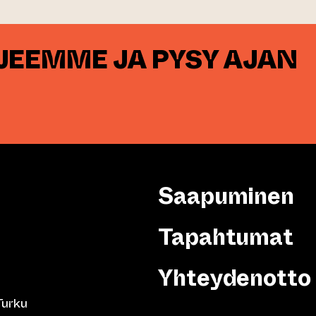
RJEEMME JA PYSY AJAN
Saapuminen
Tapahtumat
Yhteydenotto
Turku