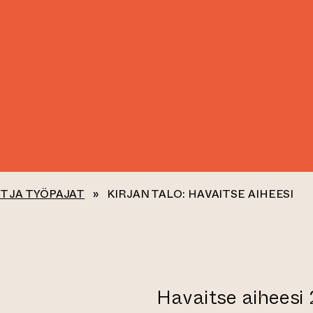
T JA TYÖPAJAT
»
KIRJAN TALO: HAVAITSE AIHEESI
:
Havaitse aiheesi 