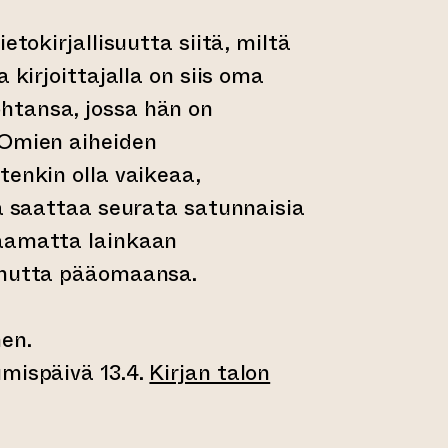
etokirjallisuutta siitä, miltä
a kirjoittajalla on siis oma
htansa, jossa hän on
 Omien aiheiden
tenkin olla vaikeaa,
ja saattaa seurata satunnaisia
aamatta lainkaan
tunutta pääomaansa.
en.
umispäivä 13.4.
Kirjan talon
oiseen verkkopalveluun)