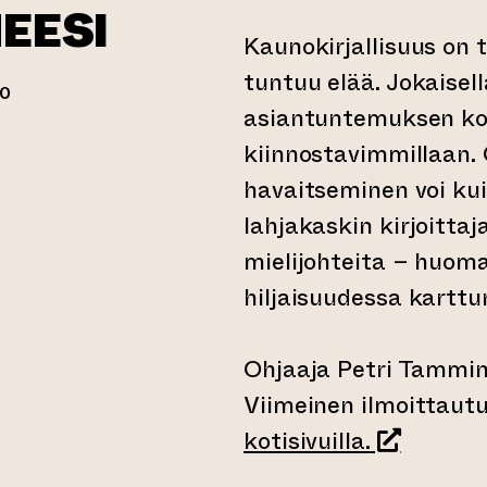
EESI
Kaunokirjallisuus on ti
tuntuu elää. Jokaisell
00
asiantuntemuksen ko
kiinnostavimmillaan.
erkkopalveluun)
havaitseminen voi kui
lahjakaskin kirjoitta
mielijohteita – huom
hiljaisuudessa kart
Ohjaaja Petri Tammin
Viimeinen ilmoittaut
(siirtyy t
kotisivuilla.