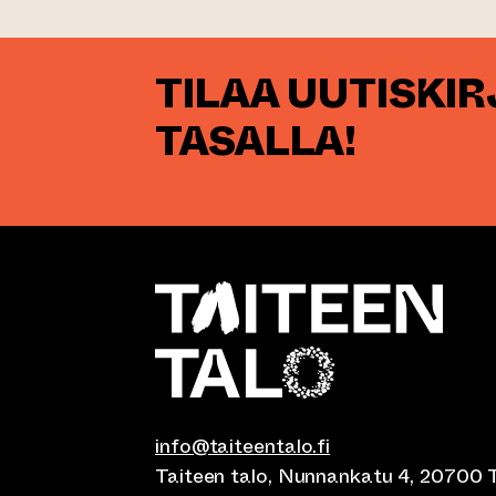
TILAA UUTISKI
TASALLA!
info@taiteentalo.fi
Taiteen talo, Nunnankatu 4, 20700 