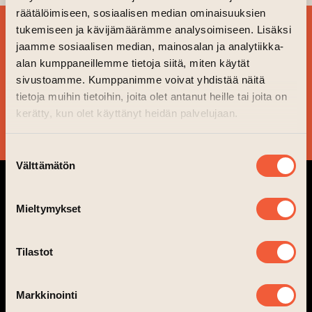
räätälöimiseen, sosiaalisen median ominaisuuksien
tukemiseen ja kävijämäärämme analysoimiseen. Lisäksi
TILAA
jaamme sosiaalisen median, mainosalan ja analytiikka-
UUTISKIRJEEMME JA
alan kumppaneillemme tietoja siitä, miten käytät
PYSY AJAN TASALLA!
sivustoamme. Kumppanimme voivat yhdistää näitä
tietoja muihin tietoihin, joita olet antanut heille tai joita on
kerätty, kun olet käyttänyt heidän palvelujaan.
KYLLÄ KIITOS!
Suostumuksen
Välttämätön
valinta
Mieltymykset
Tilastot
info@taiteentalo.fi
Markkinointi
Taiteen talo, Nunnankatu 4, 20700 Turku