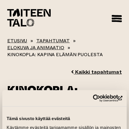
sisältöön
ETUSIVU
»
TAPAHTUMAT
»
ELOKUVA JA ANIMAATIO
»
KINOKOPLA: KAPINA ELÄMÄN PUOLESTA
Kaikki tapahtumat
KINOKOPLA:
KAPINA ELÄMÄN
(si
PUOLESTA
Tämä sivusto käyttää evästeitä
Käytämme evästeitä tarjoamamme sisällön ja mainosten