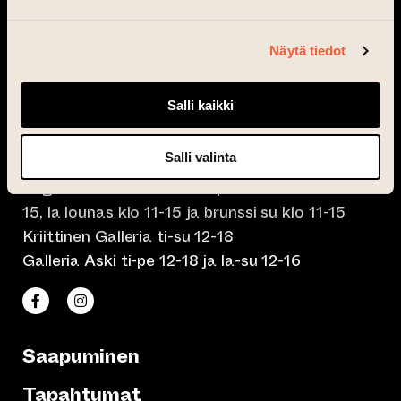
Taiteen talo on avoinna
tapahtumissa
Näytä tiedot
Taiteen talon Makasiinit avoinna ti-to klo 15-
23, pe-la klo 15-01.30
Salli kaikki
Café Elephanten su-ma klo 10-20, ti-to klo 10-
Salli valinta
23, pe-la klo 10-01.30
Pegasus Taiteen talo ma-pe lounas klo 10.30-
15, la lounas klo 11-15 ja brunssi su klo 11-15
Kriittinen Galleria ti-su 12-18
Galleria Aski ti-pe 12-18 ja la-su 12-16
(siirtyy toiseen verkkopalveluun)
(siirtyy toiseen verkkopalveluun)
Taiteen talo Facebookissa
Taiteen talo Instagramissa
Saapuminen
Tapahtumat