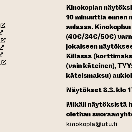
Kinokoplan näytöksii
10 minuuttia ennen 
(siirtyy toiseen verkkopalveluun)
aulassa. Kinokoplan 
siirtyy toiseen verkkopalveluun)
(40€/34€/50€) varm
(siirtyy toiseen verkkopalveluun)
jokaiseen näytökse
siirtyy toiseen verkkopalveluun)
siirtyy toiseen verkkopalveluun)
Killassa (korttimaks
(siirtyy toiseen verkkopalveluun)
u
(vain käteinen), TYY:
käteismaksu) aukiol
rkkopalveluun)
Näytökset 8.3. klo 1
Mikäli näytöksistä 
olethan suoraan yh
kinokopla@utu.fi