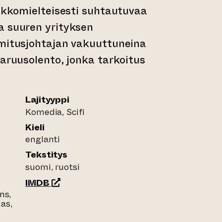
pakkomielteisesti suhtautuvaa
a suuren yrityksen
imitusjohtajan vakuuttuneina
varuusolento, jonka tarkoitus
Lajityyppi
Komedia, Scifi
Kieli
englanti
Tekstitys
suomi, ruotsi
(siirtyy toiseen verkkopalveluun)
IMDB
ns,
ias,