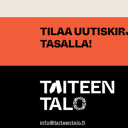
TILAA UUTISKI
TASALLA!
info@taiteentalo.fi