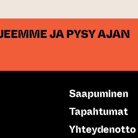
RJEEMME JA PYSY AJAN
Saapuminen
Tapahtumat
Yhteydenotto