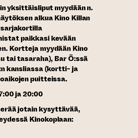
n yksittäisliput myydään n.
näytöksen alkua Kino Killan
sarjakortilla
istat paikkasi kevään
en. Kortteja myydään Kino
u tai tasaraha), Bar Ö:ssä
n kansliassa (kortti- ja
oaikojen puitteissa.
7:00 ja 20:00
herää jotain kysyttävää,
teydessä Kinokoplaan: