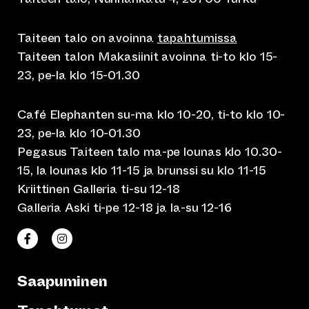
Taiteen talo on avoinna
tapahtumissa
Taiteen talon Makasiinit avoinna ti-to klo 15-
23, pe-la klo 15-01.30
Café Elephanten su-ma klo 10-20, ti-to klo 10-
23, pe-la klo 10-01.30
Pegasus Taiteen talo ma-pe lounas klo 10.30-
15, la lounas klo 11-15 ja brunssi su klo 11-15
Kriittinen Galleria ti-su 12-18
Galleria Aski ti-pe 12-18 ja la-su 12-16
(siirtyy toiseen verkkopalveluun)
(siirtyy toiseen verkkopalveluun)
Taiteen talo Facebookissa
Taiteen talo Instagramissa
Saapuminen