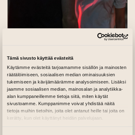
Warner Bros Pictures
(si
Yhdysvallat, Italia (2024)
Ohjaus: Luca Guadagnino
Tämä sivusto käyttää evästeitä
Käsikirjoitus: Justin Kuritzkes
Käytämme evästeitä tarjoamamme sisällön ja mainosten
Pääosissa: Mike Faist, Josh O’Connor,
räätälöimiseen, sosiaalisen median ominaisuuksien
Zendaya
tukemiseen ja kävijämäärämme analysoimiseen. Lisäksi
K-12
jaamme sosiaalisen median, mainosalan ja analytiikka-
131 minuuttia
alan kumppaneillemme tietoja siitä, miten käytät
Englanniksi (suomenkieliset tekstit)
sivustoamme. Kumppanimme voivat yhdistää näitä
tietoja muihin tietoihin, joita olet antanut heille tai joita on
Näytösliput 8 € / kpl
kerätty, kun olet käyttänyt heidän palvelujaan.
Visionäärisen elokuvantekijän Luca
Guadagninon ”Challengersin” tähtenä on
Suostumuksen