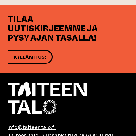
TILAA
UUTISKIRJEEMME JA
PYSY AJAN TASALLA!
KYLLÄ KIITOS!
info@taiteentalo.fi
Taiteen talo, Nunnankatu 4, 20700 Turku