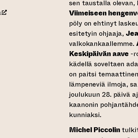
sen taustalla olevan,
(siirtyy toiseen verkkopalveluun)
Viimeiseen hengen
u
pöly on ehtinyt laske
esitetyin ohjaaja,
Jea
rkkopalveluun)
valkokankaallemme.
Keskipäivän aave
-r
kädellä soveltaen ad
on paitsi temaattinen 
lämpeneviä ilmoja, sa
joulukuun 28. päivä a
kaanonin pohjantähd
kunniaksi.
Michel Piccolin
tulki