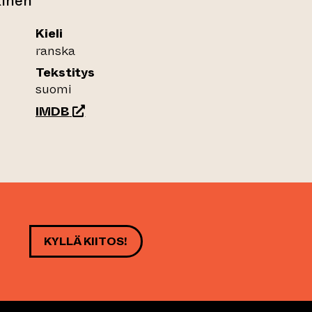
kinen
Kieli
ranska
Tekstitys
suomi
(siirtyy toiseen verkkopalveluun)
IMDB
KYLLÄ KIITOS!