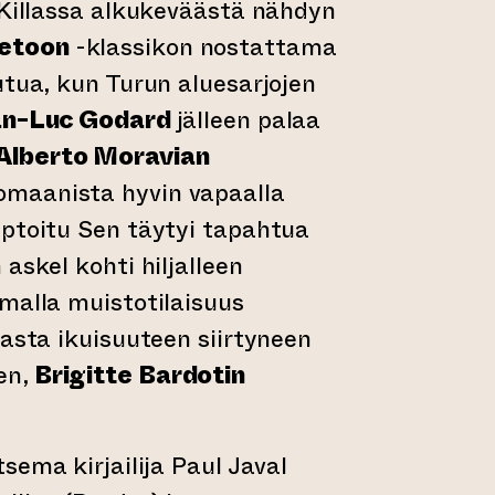
 Killassa alkukeväästä nähdyn
vetoon
-klassikon nostattama
utua, kun Turun aluesarjojen
n-Luc Godard
jälleen palaa
Alberto Moravian
omaanista hyvin vapaalla
aptoitu Sen täytyi tapahtua
askel kohti hiljalleen
malla muistotilaisuus
jasta ikuisuuteen siirtyneen
en,
Brigitte Bardotin
tsema kirjailija Paul Javal