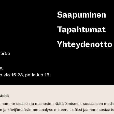
Saapuminen
Tapahtumat
Yhteydenotto
Turku
sa
 klo 15-23, pe-la klo 15-
o klo 10-23, pe-la klo 10-
teitä
mamme sisällön ja mainosten räätälöimiseen, sosiaalisen medi
o 10.30-15, la lounas klo
n ja kävijämäärämme analysoimiseen. Lisäksi jaamme sosiaali