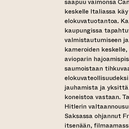
saapuu vaimonsa Cami
keskelle Italiassa kä
elokuvatuotantoa. Ka
kaupungissa tapahtu
valmistautumiseen ja 
kameroiden keskelle, 
avioparin hajoamispis
saumoistaan tihkuvaa
elokuvateollisuudeksi
jauhamista ja yksittä
koneistoa vastaan. Ta
Hitlerin valtaannous
Saksassa ohjannut Fr
itsenään, filmaamas