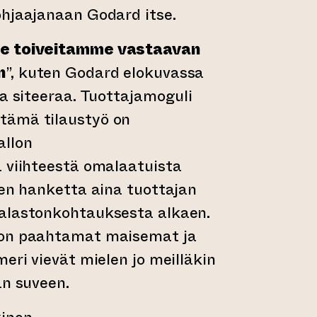
ohjaajanaan Godard itse.
le toiveitamme vastaavan
n
”, kuten Godard elokuvassa
ia siteeraa. Tuottajamoguli
tämä tilaustyö on
allon
ä viihteestä omalaatuista
den hanketta aina tuottajan
alastonkohtauksesta alkaen.
gon paahtamat maisemat ja
eri vievät mielen jo meilläkin
än suveen.