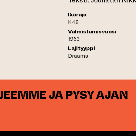
Teksti: Joonatan Nik
Ikäraja
K-18
Valmistumisvuosi
1963
Lajityyppi
Draama
RJEEMME JA PYSY AJAN