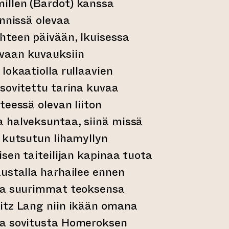
llen (Bardot) kanssa
ynnissä olevaa
hteen päivään, Ikuisessa
vaan kuvauksiin
lokaatiolla rullaavien
sovitettu tarina kuvaa
teessä olevan liiton
 halveksuntaa, siinä missä
 kutsutun lihamyllyn
isen taiteilijan kapinaa tuota
ustalla harhailee ennen
ua suurimmat teoksensa
itz Lang niin ikään omana
sa sovitusta Homeroksen