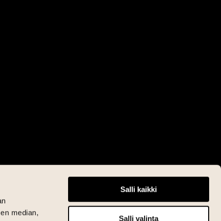
Salli kaikki
an
sen median,
Salli valinta