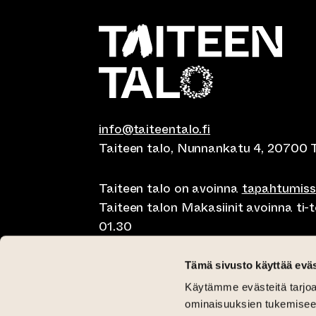
info@taiteentalo.fi
Taiteen talo, Nunnankatu 4, 20700 
Taiteen talo on avoinna
tapahtumis
Taiteen talon Makasiinit avoinna ti-to
01.30
Café Elephanten su-ma klo 10-20, ti-t
Tämä sivusto käyttää eväs
01.30
Käytämme evästeitä tarjoa
Pegasus Taiteen talo ma-pe lounas kl
ominaisuuksien tukemisee