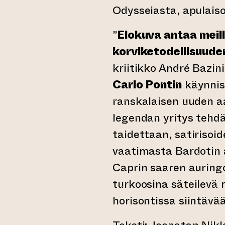
Odysseiasta, apulais
”
Elokuva antaa meil
korviketodellisuude
kriitikko André Bazin
Carlo Pontin
käynnis
ranskalaisen uuden a
legendan yritys tehd
taidettaan, satirisoi
vaatimasta Bardotin 
Caprin saaren aurin
turkoosina säteilevä m
horisontissa siintävä