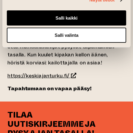
Muurikki ja metsänväki -satuseikkailu klo
12:30, 14:30 ja 16:30
Miekkailunäytös, WarusSeppäin Kilta klo 13:30
Salli kaikki
Lisäksi alueella kulkee Kailottaja
Salli valinta
Kaupunginkailottaja Pentti Kaakkuri huolehtii,
että markkinakävijät pysyvät tapahtumien
tasalla. Kun kuulet kipakan kellon äänen,
höristä korviasi: kailottajalla on asiaa!
(siirtyy toiseen verkkopal
https://keskiajanturku.fi/
Tapahtumaan on vapaa pääsy!
TILAA
UUTISKIRJEEMME JA