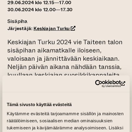
29.06.2024 klo 12.15—17.00
30.06.2024 klo 12.00—17.30
Sisäpiha
(siirtyy toiseen verkkopalv
Järjestäjä:
Keskiajan Turku
Keskiajan Turku 2024 vie Taiteen talon
sisäpihan aikamatkalle iloiseen,
valoisaan ja jännittävään keskiaikaan.
Neljän päivän aikana nähdään tanssia,
kuullaan keskiajan suosikkikappaleita,
lähdetään satuseikkailulle ja nähdään
(si
jännittävä miekkailunäytös!
Tämä sivusto käyttää evästeitä
27.6. torstai
Käytämme evästeitä tarjoamamme sisällön ja mainosten
Tanssia, Unikankare klo 16:30 ja 17:30
räätälöimiseen, sosiaalisen median ominaisuuksien
(säestys: Yrjänä Ermala, Kati Hatakka, Samuli
tukemiseen ja kävijämäärämme analysoimiseen. Lisäksi