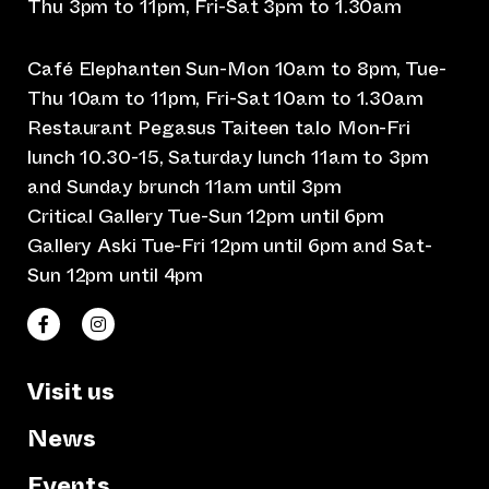
Thu 3pm to 11pm, Fri-Sat 3pm to 1.30am
Café Elephanten Sun-Mon 10am to 8pm, Tue-
Thu 10am to 11pm, Fri-Sat 10am to 1.30am
Restaurant Pegasus Taiteen talo Mon-Fri
lunch 10.30-15, Saturday lunch 11am to 3pm
and Sunday brunch 11am until 3pm
Critical Gallery Tue-Sun 12pm until 6pm
Gallery Aski Tue-Fri 12pm until 6pm and Sat-
Sun 12pm until 4pm
(opens an external website)
(opens an external website)
Taiteen talo Facebookissa
Taiteen talo Instagramissa
Visit us
News
Events