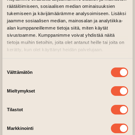
räätälöimiseen, sosiaalisen median ominaisuuksien
(accompaniment: Yrjänä Ermala, Kati Hatakka,
tukemiseen ja kävijämäärämme analysoimiseen. Lisäksi
Samuli Laine)
jaamme sosiaalisen median, mainosalan ja analytiikka-
28.6. friday
alan kumppaneillemme tietoja siitä, miten käytät
sivustoamme. Kumppanimme voivat yhdistää näitä
Music, Satu Lankinen at 15:00
tietoja muihin tietoihin, joita olet antanut heille tai joita on
Dance, Unikankare at 16:30 and 17:30
kerätty, kun olet käyttänyt heidän palvelujaan.
(accompaniment: Yrjänä Ermala, Kati Hatakka,
Samuli Laine)
Suostumuksen
Välttämätön
29.6. saturday
valinta
Dance, Unikankare at 12:15 and 14:00
(accompaniment: Muskotti)
Mieltymykset
Music, Meren Sisaret at 13:00
Sword show, WarusSeppäin Kilta at 15:00
Tilastot
Music, Margaretha Ante Porcos at 16:00
30.6. sunday
Markkinointi