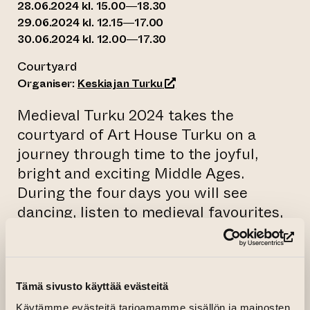
28.06.2024 kl. 15.00—18.30
29.06.2024 kl. 12.15—17.00
30.06.2024 kl. 12.00—17.30
Courtyard
(opens an external website
Organiser:
Keskiajan Turku
Medieval Turku 2024 takes the
courtyard of Art House Turku on a
journey through time to the joyful,
bright and exciting Middle Ages.
During the four days you will see
dancing, listen to medieval favourites,
go on a fairytale adventure and watch
(op
an exciting sword show!
Tämä sivusto käyttää evästeitä
27.6. thursday
Dance, Unikankare at 16:30 and 17:30
Käytämme evästeitä tarjoamamme sisällön ja mainosten