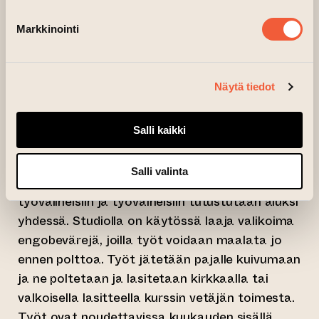
olevia sabluunoita. Halutessa mukaan voi
Markkinointi
ottaa myös oman piirustuksen malliksi (max.
koko A5). Inspiraatiota voi myös hakea
(siirtyy toisee
tekemästämme Pinterest-seinästä.
Näytä tiedot
Kurssilla lapsi ja aikuinen jakavat yhteisen
työpöydän ja työskentelevät vierekkäin, mutta
Salli kaikki
kumpikin saa keskittyä omiin töihinsä omaan
tahtiin. Työpajaan tullessa ei tarvitse olla
Salli valinta
kokemusta savitöistä, vaan materiaaliin,
työvälineisiin ja työvaiheisiin tutustutaan aluksi
yhdessä. Studiolla on käytössä laaja valikoima
engobevärejä, joilla työt voidaan maalata jo
ennen polttoa. Työt jätetään pajalle kuivumaan
ja ne poltetaan ja lasitetaan kirkkaalla tai
valkoisella lasitteella kurssin vetäjän toimesta.
Työt ovat noudettavissa kuukauden sisällä.