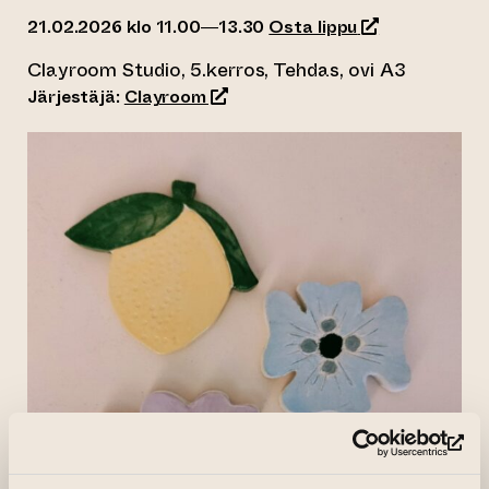
(siirtyy toiseen
21.02.2026 klo 11.00—13.30
Osta lippu
Clayroom Studio, 5.kerros, Tehdas, ovi A3
(siirtyy toiseen verkkopalveluun)
Järjestäjä:
Clayroom
(si