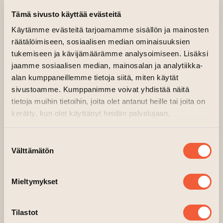
Tämä sivusto käyttää evästeitä
Käytämme evästeitä tarjoamamme sisällön ja mainosten
räätälöimiseen, sosiaalisen median ominaisuuksien
tukemiseen ja kävijämäärämme analysoimiseen. Lisäksi
jaamme sosiaalisen median, mainosalan ja analytiikka-
alan kumppaneillemme tietoja siitä, miten käytät
Tulkaa viettämään yhteinen hetki saven
sivustoamme. Kumppanimme voivat yhdistää näitä
äärellä! Olitte sitten ensikertalaisia tai saven
tietoja muihin tietoihin, joita olet antanut heille tai joita on
kanssa jo tuttuja, tämä kurssi tarjoaa
kerätty, kun olet käyttänyt heidän palvelujaan.
mahdollisuuden rauhoittua ja yhteisen kivan
tekemisen äärelle. Ja mikä parasta –
Suostumuksen
Välttämätön
yhteisessä hetkessä syntyy vuodesta toiseen
valinta
ihailua ja ihmettelyä kestävät, yksilölliset
taideteokset. Kurssilla sekä lapsi että aikuinen
Mieltymykset
saavat toteuttaa omat, seinälle tulevat
teoksensa. Oman työn voi muotoilla vapaasti
Tilastot
käsin, tai käyttää apuna työpajassa valmiina