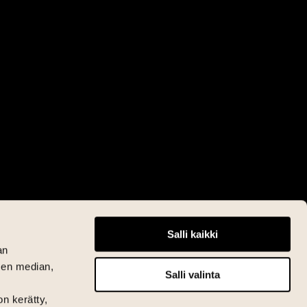
Salli kaikki
an
sen median,
Salli valinta
on kerätty,