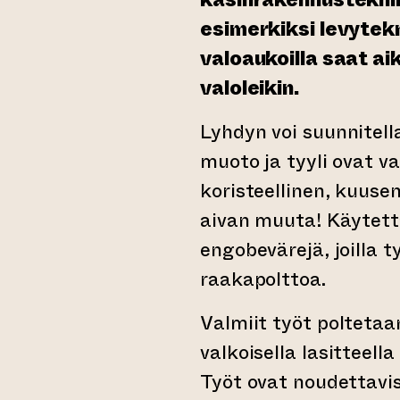
esimerkiksi levyteknii
valoaukoilla saat a
valoleikin.
Lyhdyn voi suunnitella
muoto ja tyyli ovat va
koristeellinen, kuuse
aivan muuta! Käytettä
engobevärejä, joilla t
raakapolttoa.
Valmiit työt poltetaan
valkoisella lasitteell
Työt ovat noudettavis