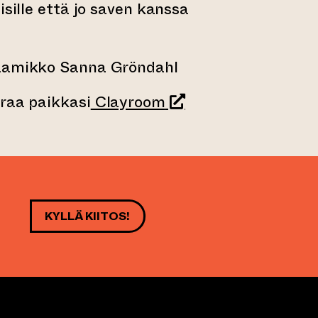
isille että jo saven kanssa
raamikko Sanna Gröndahl
(siirtyy toiseen verk
raa paikkasi
Clayroom
KYLLÄ KIITOS!