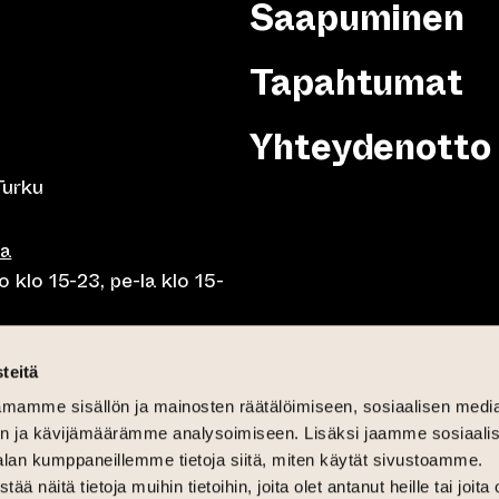
Saapuminen
Tapahtumat
Yhteydenotto
Turku
sa
 klo 15-23, pe-la klo 15-
o klo 10-23, pe-la klo 10-
teitä
mamme sisällön ja mainosten räätälöimiseen, sosiaalisen medi
o 10.30-15, la lounas klo
n ja kävijämäärämme analysoimiseen. Lisäksi jaamme sosiaali
alan kumppaneillemme tietoja siitä, miten käytät sivustoamme.
näitä tietoja muihin tietoihin, joita olet antanut heille tai joita 