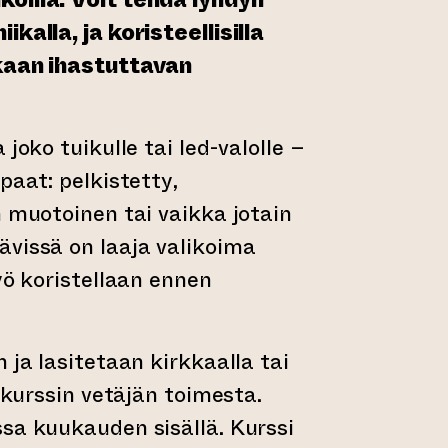
kalla, ja koristeellisilla
ikaan ihastuttavan
 joko tuikulle tai led-valolle –
paat: pelkistetty,
n muotoinen tai vaikka jotain
vissä on laaja valikoima
yö koristellaan ennen
 ja lasitetaan kirkkaalla tai
a kurssin vetäjän toimesta.
sa kuukauden sisällä. Kurssi