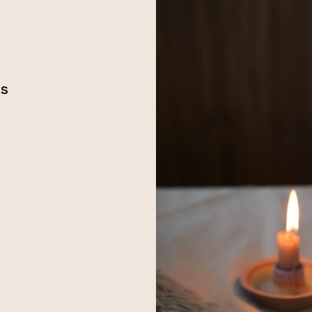
as
rkkopalveluun)