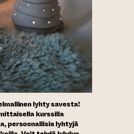
lmallinen lyhty savesta!
mittaisella kurssilla
, persoonallisia lyhtyjä
oilla. Voit tehdä lyhdyn