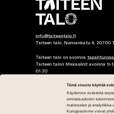
info@taiteentalo.fi
Taiteen talo, Nunnankatu 4, 20700 
Taiteen talo on avoinna
tapahtumis
Taiteen talon Makasiinit avoinna ti-to
01.30
Café Elephanten su-ma klo 10-20, ti-t
Tämä sivusto käyttää eväs
01.30
Käytämme evästeitä tarjoa
Pegasus Taiteen talo ma-pe lounas kl
ominaisuuksien tukemisee
11-15 ja brunssi su klo 11-15
mainosalan ja analytiikka-
Kumppanimme voivat yhdistää 
Kriittinen Galleria ti-su 12-18