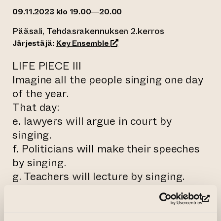
09.11.2023 klo 19.00—20.00
Pääsali, Tehdasrakennuksen 2.kerros
(siirtyy toiseen verkkopalvel
Järjestäjä:
Key Ensemble
LIFE PIECE III
Imagine all the people singing one day
of the year.
That day:
e. lawyers will argue in court by
singing.
f. Politicians will make their speeches
by singing.
g. Teachers will lecture by singing.
h. Soldiers of both camps will sing to
each other.
(si
-Yoko Ono-