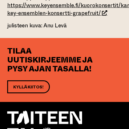
https://www.keyensemble.fi/kuorokonsertit/ka
(siirtyy to
key-ensemblen-konsertti-grapefruit/
julisteen kuva: Anu Levä
TILAA
UUTISKIRJEEMME JA
PYSY AJAN TASALLA!
KYLLÄ KIITOS!