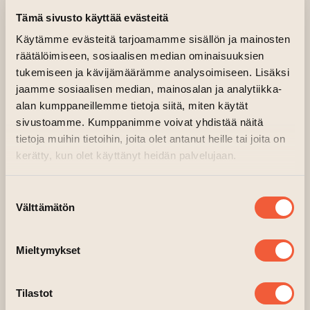
Tämä sivusto käyttää evästeitä
Key Ensemblen Grapefuit-konsertti esittelee
Käytämme evästeitä tarjoamamme sisällön ja mainosten
innovatiivisten naisten taidetta sekä rapakon
räätälöimiseen, sosiaalisen median ominaisuuksien
takaa että Irlannista. Yhtä kaikki heitä
tukemiseen ja kävijämäärämme analysoimiseen. Lisäksi
yhdistää niin englannin kieli kuin uskallus
jaamme sosiaalisen median, mainosalan ja analytiikka-
alan kumppaneillemme tietoja siitä, miten käytät
heittäytyä ja luoda uutta. Illan konserttiin
sivustoamme. Kumppanimme voivat yhdistää näitä
mahtuu esimerkiksi Jennifer Walshen
tietoja muihin tietoihin, joita olet antanut heille tai joita on
performanssi kolmelle esiintyjälle ja osa
kerätty, kun olet käyttänyt heidän palvelujaan.
Meredith Monkin ikimuistoisesta oopperasta
Atlas. Konsertissa kuullaan useita Suomen
Suostumuksen
ensiesityksiä.
Välttämätön
valinta
Taiteen talo luo oivalliset puitteet myös Yoko
Onon konseptuaalisille kappaleille kirjasta
Mieltymykset
Grapefruit. Tämä on esitys, jota et halua
missata.
Tilastot