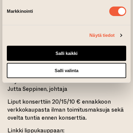
Konsertin ohjelma
· Shara Nova (1974-): Osia sarjasta Titration
Markkinointi
· Jennifer Walshe (1974-): Everything you own
has been taken to a depot somewhere for 3
performers
Näytä tiedot
· Meredith Monk (1942-): Earth seen from
above (Oopperasta Atlas)
Salli kaikki
· Yoko Ono (1933-): Osia teoksesta Grapefruit
Salli valinta
Konsertin esiintyjät:
Key Ensemble
Jutta Seppinen, johtaja
Liput konserttiin 20/15/10 € ennakkoon
verkkokaupasta ilman toimitusmaksuja sekä
ovelta tuntia ennen konserttia.
Linkki lippukauppaan: