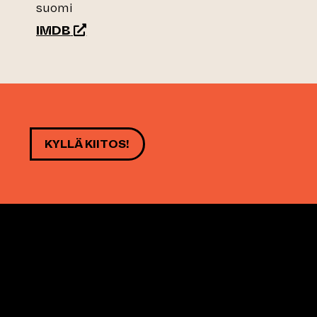
suomi
(siirtyy toiseen verkkopalveluun)
IMDB
KYLLÄ KIITOS!