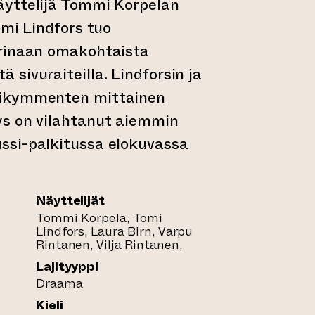
yttelijä Tommi Korpelan
omi Lindfors tuo
rinaan omakohtaista
sivuraiteilla. Lindforsin ja
ikymmenten mittainen
s on vilahtanut aiemmin
si-palkitussa elokuvassa
Näyttelijät
Tommi Korpela, Tomi
Lindfors, Laura Birn, Varpu
Rintanen, Vilja Rintanen,
Lajityyppi
Draama
Kieli