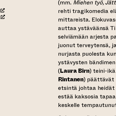
(mm.
Miehen työ, Jätti
(siirtyy toiseen verkkopalveluun)
rehti tragikomedia e
(siirtyy toiseen verkkopalveluun)
mittareista. Elokuvas
auttaa ystäväänsä Ti
rkkopalveluun)
selviämään arjesta pa
juonut terveytensä, j
nurjasta puolesta k
ystävysten bändimen
(
Laura Birn
) teini-ik
Rintanen
) päättävät
etsintä johtaa heidät 
estää kaksosia tapa
keskelle tempautunut 