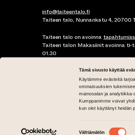
info@taiteentalo.fi
Taiteen talo, Nunnankatu 4, 20700 
Taiteen talo on avoinna
tapahtumis
Taiteen talon Makasiinit avoinna ti-to
01.30
Café Elephanten su-ma klo 10-20, ti-t
Tämä sivusto käyttää eväs
01.30
Käytämme evästeitä tarjoa
Pegasus Taiteen talo ma-pe lounas kl
ominaisuuksien tukemisee
mainosalan ja analytiikka-
11-15 ja brunssi su klo 11-15
Kumppanimme voivat yhdistää 
Kriittinen Galleria ti-su 12-18
kun olet käyttänyt heidän 
Galleria Aski ti-pe 12-18 ja la-su 12-1
(siirtyy toiseen verkkopalveluun)
(siirtyy toiseen verkkopalveluun)
Taiteen talo Facebookissa
Taiteen talo Instagramissa
Suostumuksen
Välttämätön