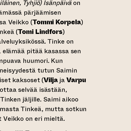
läinen, Tyhjiö)
Isänpäivä
on
lämässä pärjäämisen
sa Veikko (
Tommi Korpela
)
nkeä (
Tomi Lindfors
)
lveluyksikössä. Tinke on
a elämää pitää kasassa sen
umpuava huumori. Kun
neisyydestä tutun Saimin
äiset kaksoset (
Vilja
ja
Varpu
 ottaa selvää isästään,
Tinken jäljille. Saimi aikoo
amasta Tinkeä, mutta sotkun
Veikko on eri mieltä.