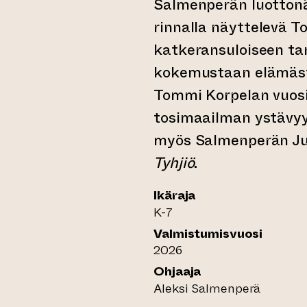
Salmenperän luottonä
rinnalla näyttelevä T
katkeransuloiseen ta
kokemustaan elämästä 
Tommi Korpelan vuos
tosimaailman ystävyy
myös Salmenperän Jus
Tyhjiö
.
Ikäraja
K-7
Valmistumisvuosi
2026
Ohjaaja
Aleksi Salmenperä