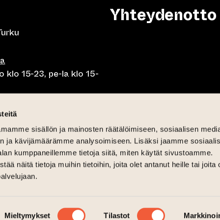
Yhteydenotto
Turku
sa
 klo 15-23, pe-la klo 15-
o klo 10-23, pe-la klo 10-
teitä
mamme sisällön ja mainosten räätälöimiseen, sosiaalisen medi
o 10.30-15, la lounas klo
n ja kävijämäärämme analysoimiseen. Lisäksi jaamme sosiaali
alan kumppaneillemme tietoja siitä, miten käytät sivustoamme.
näitä tietoja muihin tietoihin, joita olet antanut heille tai joita 
palvelujaan.
6
Mieltymykset
Tilastot
Markkinoin