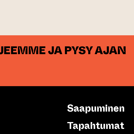
RJEEMME JA PYSY AJAN
Saapuminen
Tapahtumat