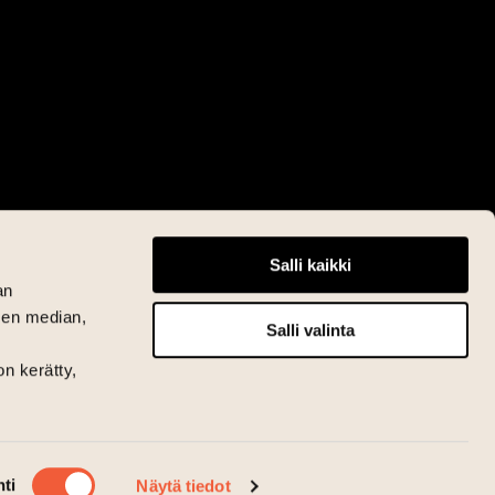
Salli kaikki
an
sen median,
Salli valinta
on kerätty,
ti
Näytä tiedot