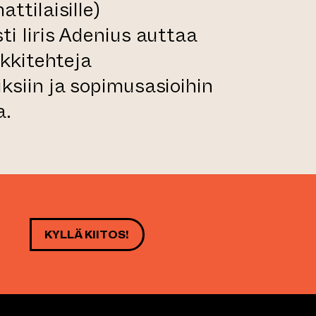
ttilaisille)
ti Iiris Adenius auttaa
rkkitehteja
ksiin ja sopimusasioihin
a.
KYLLÄ KIITOS!