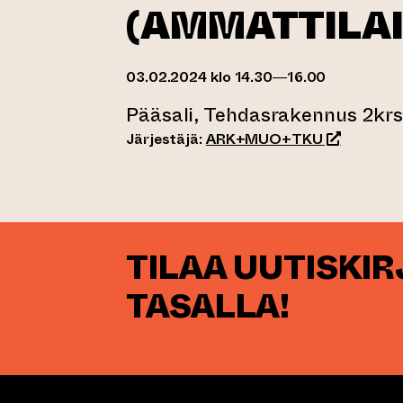
(AMMATTILAI
03.02.2024 klo 14.30—16.00
Pääsali, Tehdasrakennus 2kr
(siirtyy to
Järjestäjä:
ARK+MUO+TKU
TILAA UUTISKI
TASALLA!