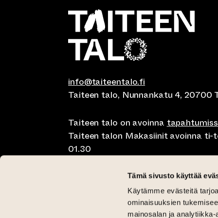
info@taiteentalo.fi
Taiteen talo, Nunnankatu 4, 20700 
Taiteen talo on avoinna
tapahtumis
Taiteen talon Makasiinit avoinna ti-to
01.30
Café Elephanten su-ma klo 10-20, ti-t
Tämä sivusto käyttää eväs
01.30
Käytämme evästeitä tarjoa
Pegasus Taiteen talo ma-pe lounas kl
ominaisuuksien tukemisee
11-15 ja brunssi su klo 11-15
mainosalan ja analytiikka-