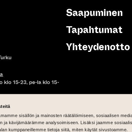
Saapuminen
Tapahtumat
Yhteydenotto
Turku
sa
 klo 15-23, pe-la klo 15-
o klo 10-23, pe-la klo 10-
teitä
mamme sisällön ja mainosten räätälöimiseen, sosiaalisen medi
o 10.30-15, la lounas klo
n ja kävijämäärämme analysoimiseen. Lisäksi jaamme sosiaali
alan kumppaneillemme tietoja siitä, miten käytät sivustoamme.