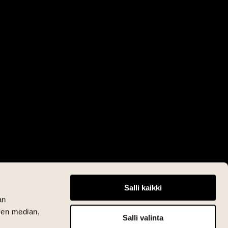
Salli kaikki
an
sen median,
Salli valinta