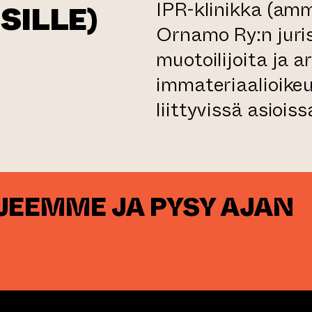
IPR-klinikka (amma
SILLE)
Ornamo Ry:n juris
muotoilijoita ja a
immateriaalioikeu
s
liittyvissä asioiss
iseen verkkopalveluun)
RJEEMME JA PYSY AJAN