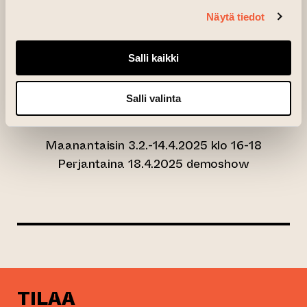
(alennushinta (opiskelijat, eläkeläiset,
Näytä tiedot
työttömät), 75 € (jäsenhinta)
Kurssikerrat:
Salli kaikki
Salli valinta
Maanantaisin 3.2.-14.4.2025 klo 16-18
Perjantaina 18.4.2025 demoshow
TILAA