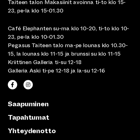
Taiteen talon Makasiinit avoinna ti-to klo 15-
23, pe-la klo 15-01.30
Café Elephanten su-ma klo 10-20, ti-to klo 10-
23, pe-la klo 10-01.30
Pegasus Taiteen talo ma-pe lounas klo 10.30-
15, la lounas klo 11-15 ja brunssi su klo 11-15
Kriittinen Galleria ti-su 12-18
Galleria Aski ti-pe 12-18 ja la-su 12-16
(siirtyy toiseen verkkopalveluun)
(siirtyy toiseen verkkopalveluun)
Taiteen talo Facebookissa
Taiteen talo Instagramissa
Saapuminen
Tapahtumat
Yhteydenotto