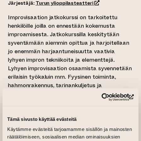
(siirtyy toiseen ver
Järjestäjä:
Turun ylioppilasteatteri
Improvisaation jatkokurssi on tarkoitettu
henkilöille joilla on ennestään kokemusta
improamisesta. Jatkokurssilla keskitytään
syventämään aiemmin opittua ja harjoitellaan
jo enemmän harjaantuneisuutta vaativia
lyhyen impron tekniikoita ja elementtejä.
Lyhyen improvisaation osaamista syvennetään
erilaisin työkaluin mm. Fyysinen toiminta,
hahmonrakennus, tarinankuljetus ja
dramaturgia. Lopuksi kurssi huipentuu lyhyeen
(si
demoesitykseen yleisön edessä.
Kurssin ohjaajana on
Alina Kilpinen
,
Tämä sivusto käyttää evästeitä
turkulainen teatteri-ilmaisun ohjaaja ja
Käytämme evästeitä tarjoamamme sisällön ja mainosten
teatterialan moniosaaja. Hän on työskennellyt
räätälöimiseen, sosiaalisen median ominaisuuksien