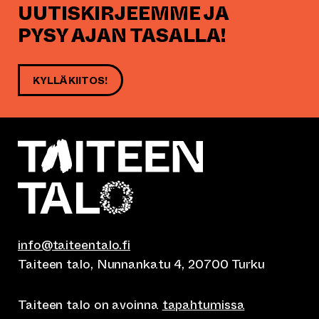
UUTISKIRJEEMME JA
PYSY AJAN TASALLA!
KYLLÄ KIITOS!
info@taiteentalo.fi
Taiteen talo, Nunnankatu 4, 20700 Turku
Taiteen talo on avoinna
tapahtumissa