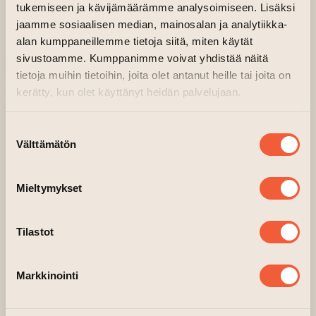
viime vuosina mm. teatteriohjaajana,
tukemiseen ja kävijämäärämme analysoimiseen. Lisäksi
näyttelijänä, opettajana sekä käsikirjoittajana.
jaamme sosiaalisen median, mainosalan ja analytiikka-
Kilpinen on painottanut opettanut
alan kumppaneillemme tietoja siitä, miten käytät
improvisaatiota sekä esiintynyt erilaisissa
sivustoamme. Kumppanimme voivat yhdistää näitä
improvisaationäytelmissä ja -kokoonpanoissa
tietoja muihin tietoihin, joita olet antanut heille tai joita on
kerätty, kun olet käyttänyt heidän palvelujaan.
vuodesta 2015 lähtien.
Improvisaatiossa Kilpistä kiinnostaa erityisesti
Suostumuksen
heittäytymiseen kannustavan, turvallisen
Välttämätön
valinta
ilmapiirin luominen, improlaulu sekä pitkät
improformaatit ja pitkän juonen kurominen
Mieltymykset
umpeen. Opettajana ja ohjaajana Kilpinen on
saanut kiitosta erityisesti hyvän ryhmähengen
Tilastot
ja lämpimän ilmapiirin luomisesta.
Kurssin tukijana toimii KSL Opintokeskus.
Markkinointi
Kurssimaksu: 85 € (perushinta), 80 €