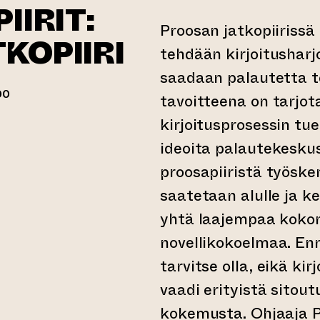
IIRIT:
Proosan jatkopiirissä
KOPIIRI
tehdään kirjoitusharj
saadaan palautetta t
00
tavoitteena on tarjo
kirjoitusprosessin tu
erkkopalveluun)
ideoita palautekeskus
proosapiiristä työske
saatetaan alulle ja ke
yhtä laajempaa kokon
novellikokoelmaa. Enn
tarvitse olla, eikä kir
vaadi erityistä sitou
kokemusta. Ohjaaja P