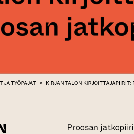
T JA TYÖPAJAT
»
KIRJAN TALON KIRJOITTAJAPIIRIT:
N
Proosan jatkopiiri