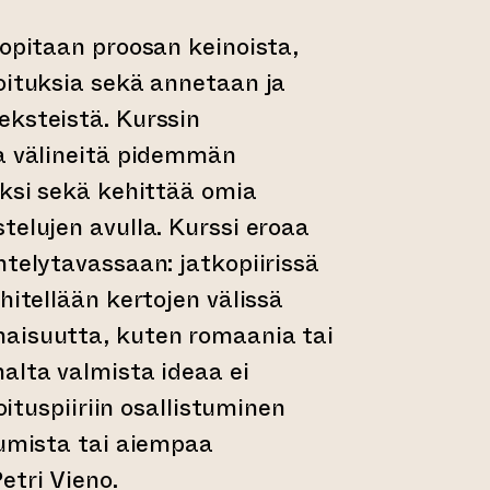
 opitaan proosan keinoista,
oituksia sekä annetaan ja
eksteistä. Kurssin
ta välineitä pidemmän
eksi sekä kehittää omia
telujen avulla. Kurssi eroaa
ntelytavassaan: jatkopiirissä
hitellään kertojen välissä
aisuutta, kuten romaania tai
alta valmista ideaa ei
joituspiiriin osallistuminen
tumista tai aiempaa
etri Vieno.