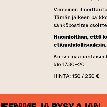
Viimeinen ilmoittautu
Tämän jälkeen paikkoj
sähköpostitse osoitt
Huomioithan, että ku
etämahdollisuuksia.
Kurssi maanantaisin 5.2 
klo 17.30–20
HINTA: 150 / 250 €
RJEEMME JA PYSY AJAN