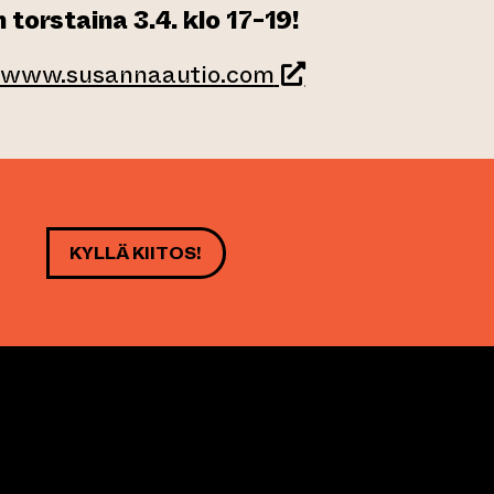
 torstaina 3.4. klo 17-19!
(siirtyy toiseen ve
www.susannaautio.com
KYLLÄ KIITOS!