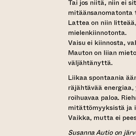
Tai jos niitä, niin ei 
mitäänsanomatonta t
Lattea on niin litteää,
mielenkiinnotonta.
Vaisu ei kiinnosta, v
Mauton on liian miet
väljähtänyttä.
Liikaa spontaania ään
räjähtävää energiaa, 
roihuavaa paloa. Rie
mitättömyyksistä ja i
Vaikka, mutta ei pees
Susanna Autio on järve