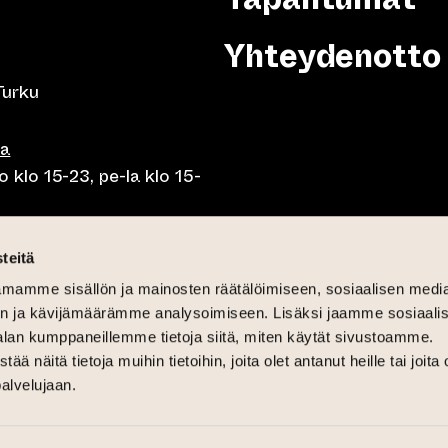
Yhteydenotto
Turku
sa
 klo 15-23, pe-la klo 15-
o klo 10-23, pe-la klo 10-
teitä
mamme sisällön ja mainosten räätälöimiseen, sosiaalisen medi
o 10.30-15, la lounas klo
n ja kävijämäärämme analysoimiseen. Lisäksi jaamme sosiaali
alan kumppaneillemme tietoja siitä, miten käytät sivustoamme.
näitä tietoja muihin tietoihin, joita olet antanut heille tai joita 
palvelujaan.
6