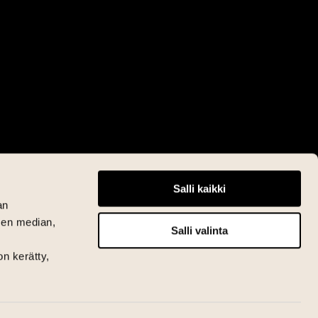
Salli kaikki
an
sen median,
Salli valinta
on kerätty,