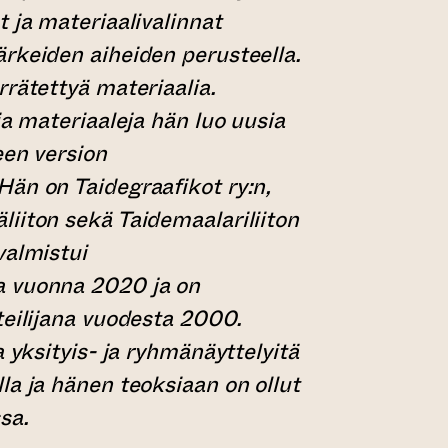
 ja materiaalivalinnat
rkeiden aiheiden perusteella.
rrätettyä materiaalia.
ia materiaaleja hän luo uusia
een version
än on Taidegraafikot ry:n,
iiton sekä Taidemaalariliiton
valmistui
 vuonna 2020 ja on
teilijana vuodesta 2000.
a yksityis- ja ryhmänäyttelyitä
la ja hänen teoksiaan on ollut
sa.