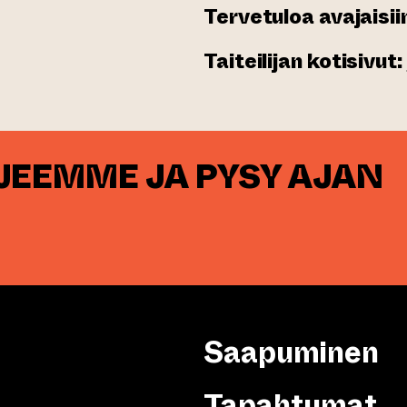
Tervetuloa avajaisiin
Taiteilijan kotisivut:
RJEEMME JA PYSY AJAN
Saapuminen
Tapahtumat