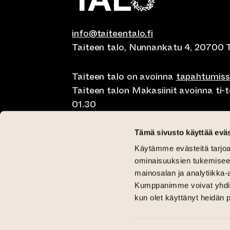
info@taiteentalo.fi
Taiteen talo, Nunnankatu 4, 20700 
Taiteen talo on avoinna
tapahtumis
Taiteen talon Makasiinit avoinna ti-to
01.30
Café Elephanten su-ma klo 10-20, ti-t
Tämä sivusto käyttää eväs
01.30
Käytämme evästeitä tarjoa
Pegasus Taiteen talo ma-pe lounas kl
ominaisuuksien tukemisee
11-15 ja brunssi su klo 11-15
mainosalan ja analytiikka-
Kumppanimme voivat yhdistää 
Kriittinen Galleria ti-su 12-18
kun olet käyttänyt heidän 
Galleria Aski ti-pe 12-18 ja la-su 12-1