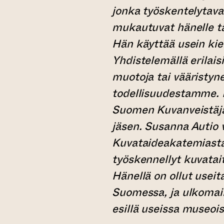
jonka työskentelytavat
mukautuvat hänelle tä
Hän käyttää usein kie
Yhdistelemällä erilais
muotoja tai vääristyn
todellisuudestamme. H
Suomen Kuvanveistäjäl
jäsen. Susanna Autio 
Kuvataideakatemiasta
työskennellyt kuvatai
Hänellä on ollut useit
Suomessa, ja ulkomail
esillä useissa museois