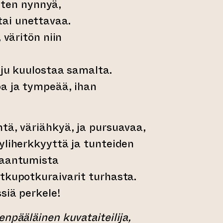
sitten nynnyä,
ai unettavaa.
 väritön niin
alju kuulostaa samalta.
oa ja tympeää, ihan
tä, väriähkyä, ja pursuavaa,
yliherkkyyttä ja tunteiden
haantumista
tkupotkuraivarit turhasta.
siä perkele!
npääläinen kuvataiteilija,