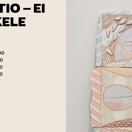
IO – EI
KELE
00
00
00
00
 verkkopalveluun)