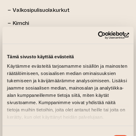
– Valkosipulisuolakurkut
– Kimchi
Työpajasta kotiin viemisinä on paitsi maistuvia
tuliaisia, myös se fiilis, että hallitset tämän
(si
taidon itsekin. Tule mukaan oppimaan
ammattilaisen helpot kikat, nauramaan ja
Tämä sivusto käyttää evästeitä
nauttimaan elävästä ruuasta!
Käytämme evästeitä tarjoamamme sisällön ja mainosten
räätälöimiseen, sosiaalisen median ominaisuuksien
Liput 85 € / henkilö
tukemiseen ja kävijämäärämme analysoimiseen. Lisäksi
jaamme sosiaalisen median, mainosalan ja analytiikka-
Kurssin aikana tarjolla on vegaanisia viinejä,
alan kumppaneillemme tietoja siitä, miten käytät
lähisiideriä sekä Laitilan
sivustoamme. Kumppanimme voivat yhdistää näitä
Wirvoitusjuomatehtaan oluita ja limonadeja.
tietoja muihin tietoihin, joita olet antanut heille tai joita on
kerätty, kun olet käyttänyt heidän palvelujaan.
Keittiömestari Jenni Kevo on viimeiset
kymmenen vuotta työskennellyt kasvis- ja
Suostumuksen