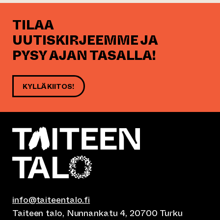
TILAA
UUTISKIRJEEMME JA
PYSY AJAN TASALLA!
KYLLÄ KIITOS!
info@taiteentalo.fi
Taiteen talo, Nunnankatu 4, 20700 Turku