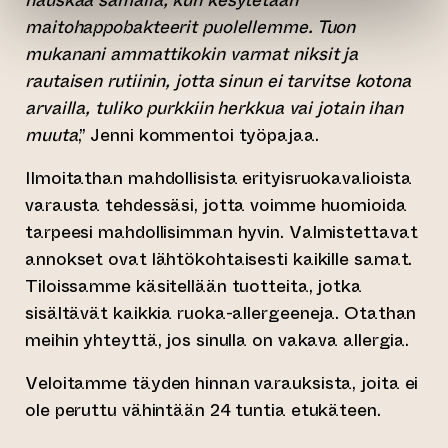
hauskaa samalla, kun kesytetään
maitohappobakteerit puolellemme. Tuon
mukanani ammattikokin varmat niksit ja
rautaisen rutiinin, jotta sinun ei tarvitse kotona
arvailla, tuliko purkkiin herkkua vai jotain ihan
muuta
,” Jenni kommentoi työpajaa.
Ilmoitathan mahdollisista erityisruokavalioista
varausta tehdessäsi, jotta voimme huomioida
tarpeesi mahdollisimman hyvin. Valmistettavat
annokset ovat lähtökohtaisesti kaikille samat.
Tiloissamme käsitellään tuotteita, jotka
sisältävät kaikkia ruoka-allergeeneja. Otathan
meihin yhteyttä, jos sinulla on vakava allergia.
Veloitamme täyden hinnan varauksista, joita ei
ole peruttu vähintään 24 tuntia etukäteen.