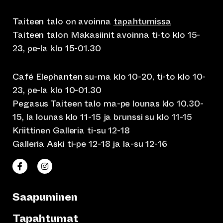
Taiteen talo on avoinna
tapahtumissa
Taiteen talon Makasiinit avoinna ti-to klo 15-
23, pe-la klo 15-01.30
Café Elephanten su-ma klo 10-20, ti-to klo 10-
23, pe-la klo 10-01.30
Pegasus Taiteen talo ma-pe lounas klo 10.30-
15, la lounas klo 11-15 ja brunssi su klo 11-15
Kriittinen Galleria ti-su 12-18
Galleria Aski ti-pe 12-18 ja la-su 12-16
(siirtyy toiseen verkkopalveluun)
(siirtyy toiseen verkkopalveluun)
Taiteen talo Facebookissa
Taiteen talo Instagramissa
Saapuminen
Tapahtumat