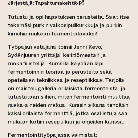
(siirtyy toiseen verkkopa
Järjestäjä:
Tapahtumakeittiö
Tutustu ja opi hapatuksen perusteita. Saat itse
tekemäsi purkin valkosipulikurkkuja ja purkin
kimchiä mukaan fermentoitavaksi!
Työpajan vetäjänä toimii Jenni Kevo,
Sydänjuuren yrittäjä, keittiömestari ja
ruokafiilistelijä. Kurssilla käydään läpi
fermentoinnin teoriaa ja perusteita sekä
opetellaan tekniikkaa ja reseptiikkaa. Tarjolla
on maistelugalleria erilaisista fermenteistä, ja
tutustutaan siihen, miten fermentointi muuttaa
raaka-aineiden makua. Kurssin aikana tehdään
kaksi erilaista fermenttiä, jotka osallistuja saa
mukaan kotiin reseptiikan ja ohjeiden kanssa.
Fermentointityöpajassa valmistat: