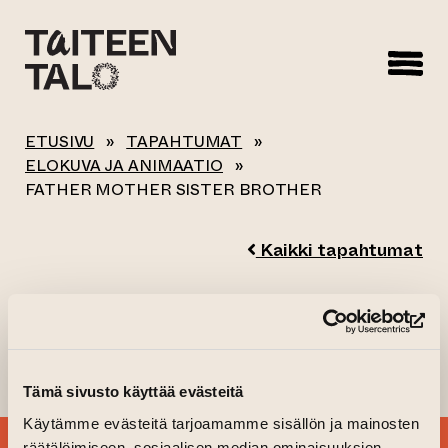
sisältöön
ETUSIVU
»
TAPAHTUMAT
»
ELOKUVA JA ANIMAATIO
»
FATHER MOTHER SISTER BROTHER
Kaikki tapahtumat
FATHER MOTHER
(si
SISTER BROTHER
Tämä sivusto käyttää evästeitä
Käytämme evästeitä tarjoamamme sisällön ja mainosten
räätälöimiseen, sosiaalisen median ominaisuuksien