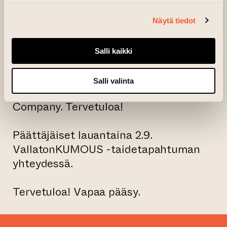
PUUKKOMATTI, VIV MAGIA,
RASTAPUNKA, SAMULI
Näytä tiedot
METSÄNRANTA
Salli kaikki
Avajaiset Turun Taiteiden Yönä
torstaina 17.8. klo 17 alkaen. Avajaisissa
Salli valinta
mukana KBC / Kakola Brewing
Company. Tervetuloa!
Päättäjäiset lauantaina 2.9.
VallatonKUMOUS -taidetapahtuman
yhteydessä.
Tervetuloa! Vapaa pääsy.