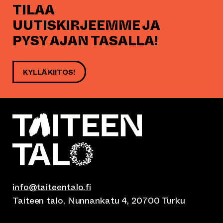
TILAA
UUTISKIRJEEMME JA
PYSY AJAN TASALLA!
KYLLÄ KIITOS!
info@taiteentalo.fi
Taiteen talo, Nunnankatu 4, 20700 Turku