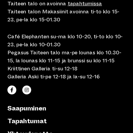
Taiteen talo on avoinna
tapahtumissa
Taiteen talon Makasiinit avoinna ti-to klo 15-
23, pe-la klo 15-01.30
Café Elephanten su-ma klo 10-20, ti-to klo 10-
23, pe-la klo 10-01.30
Pegasus Taiteen talo ma-pe lounas klo 10.30-
15, la lounas klo 11-15 ja brunssi su klo 11-15
Kriittinen Galleria ti-su 12-18
Galleria Aski ti-pe 12-18 ja la-su 12-16
(siirtyy toiseen verkkopalveluun)
(siirtyy toiseen verkkopalveluun)
Taiteen talo Facebookissa
Taiteen talo Instagramissa
Saapuminen
Tapahtumat