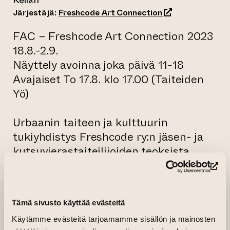
Kellari
(siirtyy toiseen 
Järjestäjä:
Freshcode Art Connection
FAC – Freshcode Art Connection 2023
18.8.-2.9.
Näyttely avoinna joka päivä 11-18
Avajaiset To 17.8. klo 17.00 (Taiteiden
Yö)
Urbaanin taiteen ja kulttuurin
tukiyhdistys Freshcode ry:n jäsen- ja
kutsuvierastaiteilijoiden teoksista
koostuva kuvataidenäyttely. Näyttelyn
(si
taiteilijoita yhdistää jonkinlainen
tausta tai yhteys kaupunkikulttuuriin
Tämä sivusto käyttää evästeitä
ja siitä versoaviin teoksiin. Runsaan
Käytämme evästeitä tarjoamamme sisällön ja mainosten
parinkymmenen taiteilijan joukossa on