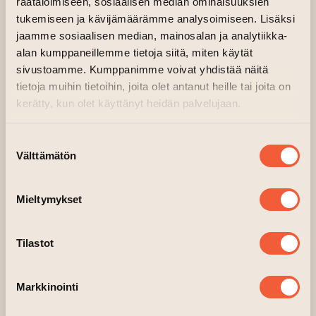
räätälöimiseen, sosiaalisen median ominaisuuksien
sekä taidekentällä paikkaansa
tukemiseen ja kävijämäärämme analysoimiseen. Lisäksi
vakiinnuttaneita että vielä hieman
jaamme sosiaalisen median, mainosalan ja analytiikka-
tuntemattomampia tekijöitä.
alan kumppaneillemme tietoja siitä, miten käytät
Kokonaisuus muodostaa kiinnostavan
sivustoamme. Kumppanimme voivat yhdistää näitä
katselmuksen tämän päivän
tietoja muihin tietoihin, joita olet antanut heille tai joita on
kerätty, kun olet käyttänyt heidän palvelujaan.
kotimaiseen urbaaniin kuvataiteeseen.
Suostumuksen
Näyttelyn taiteilijat:
Välttämätön
valinta
3.10, ALAINE, ALEKSI LIIMATAINEN,
COLT21, EMILIA LINNAVUORI, FELE,
Mieltymykset
IIDA SARPANIEMI, JARNO
RUOHONEN, JOSE SALMINEN, JUHO
TOISKALLIO, JYRKI NISSINEN, MATTI
Tilastot
LANKINEN, MIKKO LAAKSONEN,
NADE, NIINA MANTSINEN, OLLI
Markkinointi
HÄNNINEN, OLLI MAINE, OSEK,