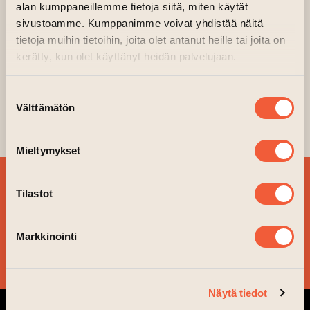
Kellari
alan kumppaneillemme tietoja siitä, miten käytät
(opens an extern
Organiser:
Freshcode Art Connection
sivustoamme. Kumppanimme voivat yhdistää näitä
tietoja muihin tietoihin, joita olet antanut heille tai joita on
FAC – Freshcode Art Connection 2023
kerätty, kun olet käyttänyt heidän palvelujaan.
18.8.-2.9.
Open daily 11-18
Suostumuksen
Opening 17.8. at 17.00 (Night of the
Välttämätön
valinta
Arts)
Mieltymykset
SIGN UP FOR OUR
Tilastot
NEWSLETTER!
Markkinointi
YES, PLEASE!
Näytä tiedot