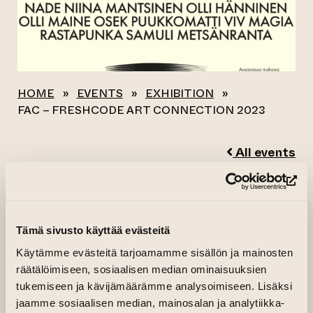
HOME
»
EVENTS
»
EXHIBITION
»
FAC – FRESHCODE ART CONNECTION 2023
All events
FAC – FRESHCODE
(op
ART CONNECTION
Tämä sivusto käyttää evästeitä
2023
Käytämme evästeitä tarjoamamme sisällön ja mainosten
räätälöimiseen, sosiaalisen median ominaisuuksien
18.08.2023–02.09.2023 kl. 11.00—18.00
tukemiseen ja kävijämäärämme analysoimiseen. Lisäksi
jaamme sosiaalisen median, mainosalan ja analytiikka-