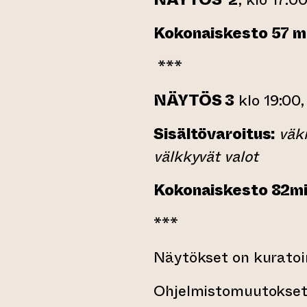
Kokonaiskesto 57 m
***
NÄYTÖS 3
klo 19:00,
Sisältövaroitus:
väki
välkkyvät valot
Kokonaiskesto 82m
***
Näytökset on kurato
Ohjelmistomuutokset 