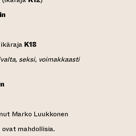
in
 ikäraja
K18
valta, seksi, voimakkaasti
in
inut Marko Luukkonen
ovat mahdollisia.