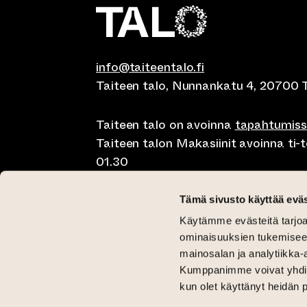
info@taiteentalo.fi
Taiteen talo, Nunnankatu 4, 20700 
Taiteen talo on avoinna
tapahtumis
Taiteen talon Makasiinit avoinna ti-to
01.30
Café Elephanten su-ma klo 10-20, ti-t
Tämä sivusto käyttää eväs
01.30
Käytämme evästeitä tarjoa
Pegasus Taiteen talo ma-pe lounas kl
ominaisuuksien tukemisee
11-15 ja brunssi su klo 11-15
mainosalan ja analytiikka-
Kumppanimme voivat yhdistää 
Kriittinen Galleria ti-su 12-18
kun olet käyttänyt heidän 
Galleria Aski ti-pe 12-18 ja la-su 12-1