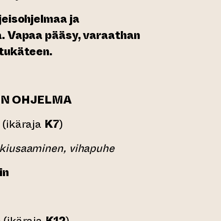
jeisohjelmaa ja
a. Vapaa pääsy, varaathan
etukäteen.
EN OHJELMA
0
(ikäraja
K7
)
 kiusaaminen, vihapuhe
in
0 (ikäraja
K12
)