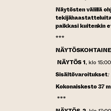
Näytösten välillä oh
tekijähaastatteluit
paikkasi kuitenkin 
***
NÄYTÖSKOHTAIN
NÄYTÖS 1
, klo 15:0
Sisältövaroitukset
:
Kokonaiskesto 37 m
***
NÄYTÖS 2
, klo 17:0