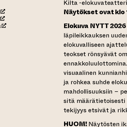
Kilta -elokuvateatter
(siirtyy toiseen verkkopalveluun)
Näytökset ovat klo 15
(siirtyy toiseen verkkopalveluun)
Elokuva NYTT 202
(siirtyy toiseen verkkopalveluun)
u
läpileikkauksen uude
elokuvalliseen ajatte
rkkopalveluun)
teokset rönsyävät oma
ennakkoluulottomina.
visuaalinen kunnianh
ja rohkea suhde eloku
mahdollisuuksiin – p
sitä määrätietoisesti
tekijyys etsivät ja ri
HUOM!
Näytösten ik