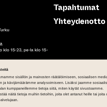
Tapahtumat
Yhteydenotto
Turku
sa
 klo 15-23, pe-la klo 15-
o klo 10-23, pe-la klo 10-
teitä
mamme sisällön ja mainosten räätälöimiseen, sosiaalisen medi
o 10.30-15, la lounas klo
n ja kävijämäärämme analysoimiseen. Lisäksi jaamme sosiaali
alan kumppaneillemme tietoja siitä, miten käytät sivustoamme.
näitä tietoja muihin tietoihin, joita olet antanut heille tai joita 
palvelujaan.
6