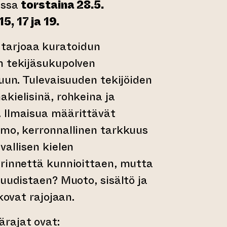
issa
torstaina 28.5.
, 17 ja 19.
6
tarjoaa kuratoidun
n tekijäsukupolven
luun. Tulevaisuuden tekijöiden
kielisinä, rohkeina ja
 Ilmaisua määrittävät
imo, kerronnallinen tarkkuus
vallisen kielen
erinnettä kunnioittaen, mutta
 uudistaen? Muoto, sisältö ja
kkovat rajojaan.
ärajat ovat: