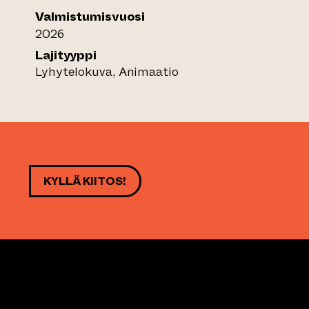
Valmistumisvuosi
2026
Lajityyppi
Lyhytelokuva, Animaatio
KYLLÄ KIITOS!