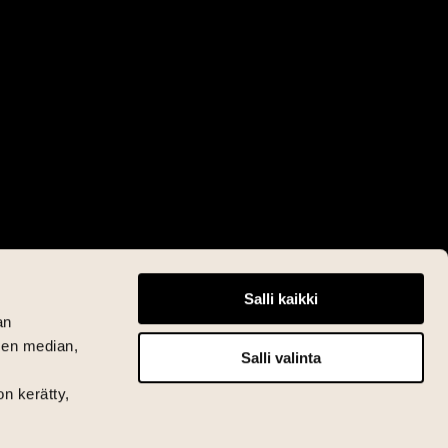
Salli kaikki
an
sen median,
Salli valinta
on kerätty,