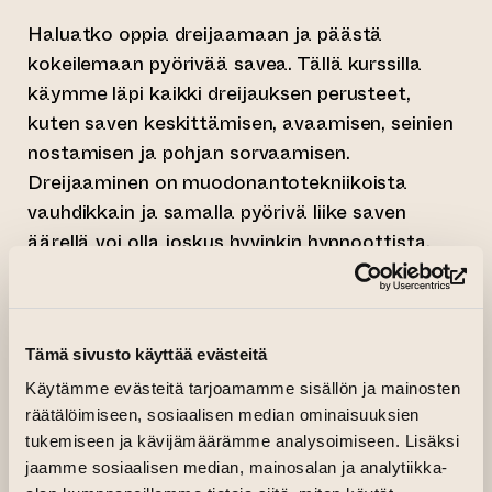
Haluatko oppia dreijaamaan ja päästä
kokeilemaan pyörivää savea. Tällä kurssilla
käymme läpi kaikki dreijauksen perusteet,
kuten saven keskittämisen, avaamisen, seinien
nostamisen ja pohjan sorvaamisen.
Dreijaaminen on muodonantotekniikoista
vauhdikkain ja samalla pyörivä liike saven
äärellä voi olla joskus hyvinkin hypnoottista.
Aloittelijoille kurssi tarjoaa rauhallisen ja
(si
kannustavan tilan oppia dreijauksen perusteet
alusta asti. Kokeneemmille kurssi antaa
Tämä sivusto käyttää evästeitä
mahdollisuuden kehittää taitojaan ja syventyä
Käytämme evästeitä tarjoamamme sisällön ja mainosten
haastavampiin muotoihin ja tekniikoihin. Tule
räätälöimiseen, sosiaalisen median ominaisuuksien
kokeilemaan dreijausta tai viemään taitosi
tukemiseen ja kävijämäärämme analysoimiseen. Lisäksi
uudelle tasolle!
jaamme sosiaalisen median, mainosalan ja analytiikka-