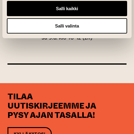
Salli kaikki
Salli valinta
la 8.3. klo 9-12 (3h)
su 9.3. klo 10-12 (2h)
TILAA
UUTISKIRJEEMME JA
PYSY AJAN TASALLA!
KYLLÄ KIITOS!