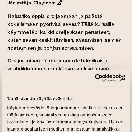
(siirtyy toiseen verkkopalveluun)
Järjestäjä:
Clayroom
Haluatko oppia dreijaamaan ja päästä
kokeilemaan pyörivää savea? Tällä kurssilla
käymme läpi kaikki dreijauksen perusteet,
kuten saven keskittämisen, avaamisen, seinien
nostamisen ja pohjan sorvaamisen.
Dreijaaminen on muodonantotekniikoista
vauhdikkain ja samalla pyörivä liike saven
äärellä voi olla joskus hyvinkin hypnoottista.
(si
Aloittelijoille kurssi tarjoaa rauhallisen ja
kannustavan tilan oppia dreijauksen perusteet
Tämä sivusto käyttää evästeitä
alusta asti. Kokeneemmille kurssi antaa
mahdollisuuden kehittää taitojaan ja syventyä
Käytämme evästeitä tarjoamamme sisällön ja mainosten
räätälöimiseen, sosiaalisen median ominaisuuksien
haastavampiin muotoihin ja tekniikoihin. Tule
tukemiseen ja kävijämäärämme analysoimiseen. Lisäksi
kokeilemaan dreijausta tai viemään taitosi
jaamme sosiaalisen median, mainosalan ja analytiikka-