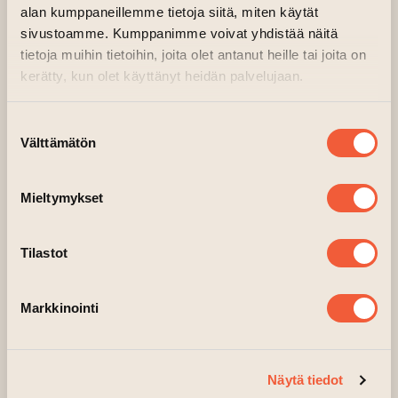
uudelle tasolle!
alan kumppaneillemme tietoja siitä, miten käytät
sivustoamme. Kumppanimme voivat yhdistää näitä
Ensimmäisellä kerralla dreijaamme ja toisella
tietoja muihin tietoihin, joita olet antanut heille tai joita on
harjoittelemme lisäksi sorvaamista. Ohjaaja
kerätty, kun olet käyttänyt heidän palvelujaan.
lasittaa työt valitsemallasi lasitteella.
Huomioithan, että pitkät kynnet vaikeuttavat
Suostumuksen
Välttämätön
dreijaamista. Varaudu kurssille vaatteilla, joissa
valinta
savitahrat eivät haittaa. Tämä kurssi ei vaadi
aiempaa osaamista saven parissa.
Mieltymykset
Kurssin vetäjinä toimivat keraamikot Sanna
Tilastot
Leinonen ja Sanna Gröndahl.
Markkinointi
Kurssilla 4 paikkaa
Kurssimaksu 145 €/hlö
Näytä tiedot
Kurssikerrat: