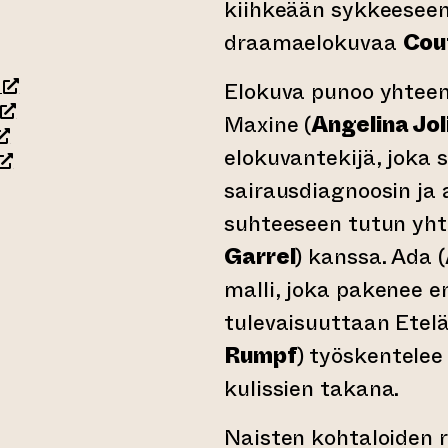
kiihkeään sykkeeseen 
draamaelokuvaa
Cou
(siirtyy toiseen verkkopalveluun)
Elokuva punoo yhteen
(siirtyy toiseen verkkopalveluun)
Maxine (
Angelina Jol
siirtyy toiseen verkkopalveluun)
elokuvantekijä, joka
siirtyy toiseen verkkopalveluun)
sairausdiagnoosin j
suhteeseen tutun yh
rkkopalveluun)
Garrel
) kanssa. Ada (
malli, joka pakenee 
tulevaisuuttaan Etelä
Rumpf
) työskentele
kulissien takana.
Naisten kohtaloiden r