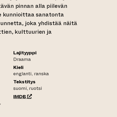
vän pinnan alla piilevän
Se kunnioittaa sanatonta
unnetta, joka yhdistää näitä
ien, kulttuurien ja
Lajityyppi
Draama
Kieli
englanti, ranska
Tekstitys
suomi, ruotsi
(siirtyy toiseen verkkopalveluun)
IMDB
,