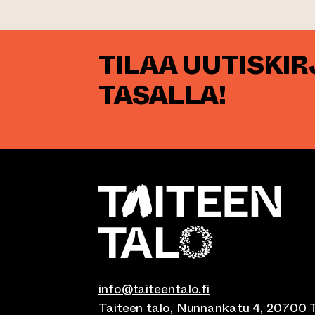
TILAA UUTISKI
TASALLA!
info@taiteentalo.fi
Taiteen talo, Nunnankatu 4, 20700 