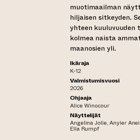
muotimaailman näyttä
hiljaisen sitkeyden. 
yhteen kuuluvuuden t
kolmea naista ammatt
maanosien yli.
Ikäraja
K-12
Valmistumisvuosi
2026
Ohjaaja
Alice Winocour
Näyttelijät
Angelina Jolie, Anyier Anei
Ella Rumpf