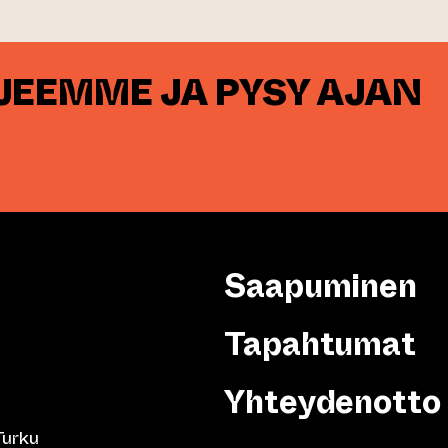
RJEEMME JA PYSY AJAN
Saapuminen
Tapahtumat
Yhteydenotto
Turku