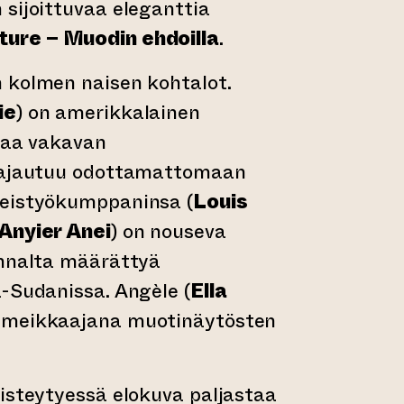
sijoittuvaa eleganttia
ture – Muodin ehdoilla
.
 kolmen naisen kohtalot.
ie
) on amerikkalainen
 saa vakavan
a ajautuu odottamattomaan
teistyökumppaninsa (
Louis
Anyier Anei
) on nouseva
ennalta määrättyä
-Sudanissa. Angèle (
Ella
e meikkaajana muotinäytösten
isteytyessä elokuva paljastaa