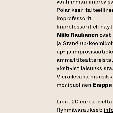
vanhimman improvisaa
Polariksen taiteelline
Improfessorit
Improfessorit eli näyt
Niilo Rauhanen
ovat 
ja Stand up-koomikoit
up- ja improvisaatio
ammattiteattereista, 
yksityistilaisuuksista
Vierailevana muusikko
monipuolinen
Emppu 
Liput 20 euroa ovelta
Ryhmävaraukset:
inf