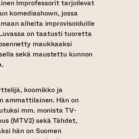
inen Improfessorit tarjoilevat
idun komediashown, jossa
maan aiheita improvisoiduille
e. Luvassa on taatusti tuoretta
ypsennetty maukkaaksi
sella sekä maustettu kunnon
a.
ttelijä, koomikko ja
in ammattilainen. Hän on
 tutuksi mm. monista TV-
ous (MTV3) sekä Tähdet,
säksi hän on Suomen