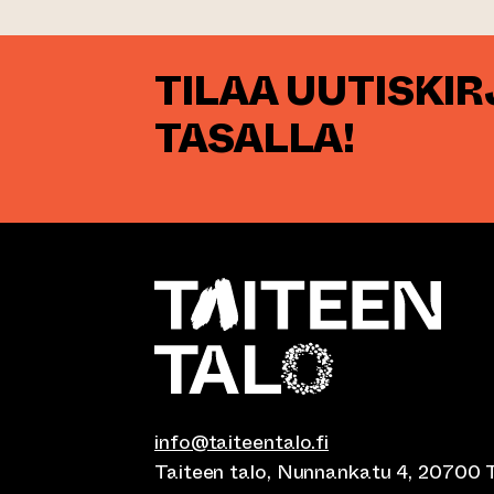
TILAA UUTISKI
TASALLA!
info@taiteentalo.fi
Taiteen talo, Nunnankatu 4, 20700 