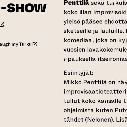
Penttilä
sekä turkula
I-SHOW
koko illan improviso
yleisö pääsee ehdotta
(siirtyy toiseen verkkopalveluun)
sketseille ja lauluill
komediaa, joka on k
(siirtyy toiseen verkkopalveluun)
Laugh my Turku
vuosien lavakokemuk
ripauksella itseironia
Esiintyjät:
Mikko Penttilä on näy
improvisaatioteatter
tullut koko kansalle
ohjelmista kuten Put
tähdet (Nelonen). Li