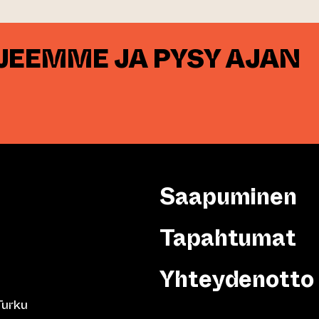
RJEEMME JA PYSY AJAN
Saapuminen
Tapahtumat
Yhteydenotto
Turku