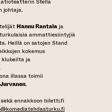
tioteatterin Stella
n johtaja.
telijät
Hannu Rantala
ja
turkulaisia ammattiesiintyjiä
a. Heillä on satojen Stand
keikkojen kokemus
klubeilta ja
.
na illassa toimii
Jurvanen
.
 sekä ennakkoon biletti.fi
o@komediatehdasturku.fi