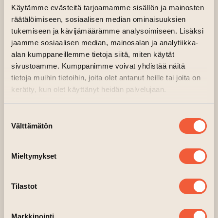
Käytämme evästeitä tarjoamamme sisällön ja mainosten
Huonekaluliikettä pyörittävä Clark (
Chiwetel
räätälöimiseen, sosiaalisen median ominaisuuksien
tukemiseen ja kävijämäärämme analysoimiseen. Lisäksi
Ejiofor
) löytää liikkeensä kellarista piilotetun
jaamme sosiaalisen median, mainosalan ja analytiikka-
oven. Hän alkaa nopeasti pakkomielteisesti
alan kumppaneillemme tietoja siitä, miten käytät
tutkia sen salaisuutta ja kertoo asiasta
sivustoamme. Kumppanimme voivat yhdistää näitä
psykologilleen, tohtori Mary Klinelle (
Renate
tietoja muihin tietoihin, joita olet antanut heille tai joita on
Reinsve
). Kun Mary seuraa häntä ovesta
kerätty, kun olet käyttänyt heidän palvelujaan.
sisään, hän löytää seinien takaa jotakin
pimeää ja uhkaavaa.
Suostumuksen
Välttämätön
valinta
Ikäraja
Lajityyppi
K-16
Kauhu
Valmistumisvuosi
Kieli
Mieltymykset
2026
englanti
Ohjaaja
Tekstitys
Tilastot
Kane Parsons
suomi, ruotsi
(siirtyy toiseen verkko
Näyttelijät
IMDB
Chiwetel Ejiofor, Renate
Markkinointi