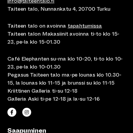
info@taiteentalo.fi
Taiteen talo, Nunnankatu 4, 20700 Turku
Taiteen talo on avoinna
tapahtumissa
Taiteen talon Makasiinit avoinna ti-to klo 15-
23, pe-la klo 15-01.30
Café Elephanten su-ma klo 10-20, ti-to klo 10-
23, pe-la klo 10-01.30
Pegasus Taiteen talo ma-pe lounas klo 10.30-
15, la lounas klo 11-15 ja brunssi su klo 11-15
Kriittinen Galleria ti-su 12-18
Galleria Aski ti-pe 12-18 ja la-su 12-16
(siirtyy toiseen verkkopalveluun)
(siirtyy toiseen verkkopalveluun)
Taiteen talo Facebookissa
Taiteen talo Instagramissa
Saapuminen