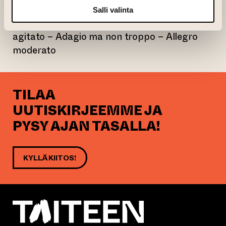
1. Allegro ben moderato
Salli valinta
2. Adagio ma non troppo – Molto allegro e
agitato – Adagio ma non troppo – Allegro
moderato
TILAA
UUTISKIRJEEMME JA
PYSY AJAN TASALLA!
KYLLÄ KIITOS!