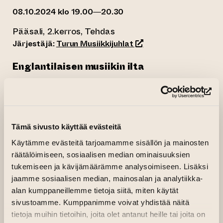
08.10.2024 klo 19.00—20.30
Pääsali, 2.kerros, Tehdas
(siirtyy toiseen verkko
Järjestäjä:
Turun Musiikkijuhlat
Englantilaisen musiikin ilta
Auroran lokakuun konsertissa pianisti Tuuli
(si
Lempa ja sellisti Andreas Helling vievät
kuulijansa Englantiin. 1900-luvun säveltäjät
Britten ja Bridge saavat seuraa Camden
Tämä sivusto käyttää evästeitä
Reevesin uudesta musiikista.
Käytämme evästeitä tarjoamamme sisällön ja mainosten
räätälöimiseen, sosiaalisen median ominaisuuksien
Konserttiin on vapaa pääsy, tervetuloa!
tukemiseen ja kävijämäärämme analysoimiseen. Lisäksi
jaamme sosiaalisen median, mainosalan ja analytiikka-
OHJELMA
alan kumppaneillemme tietoja siitä, miten käytät
sivustoamme. Kumppanimme voivat yhdistää näitä
Tuuli Lempa, piano
tietoja muihin tietoihin, joita olet antanut heille tai joita on
Andreas Helling, sello