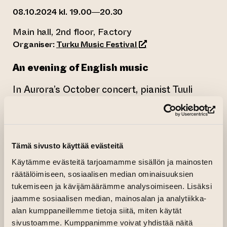
08.10.2024 kl. 19.00—20.30
Main hall, 2nd floor, Factory
(opens an external web
Organiser:
Turku Music Festival
An evening of English music
In Aurora’s October concert, pianist Tuuli
Lempa and cellist Andreas Helling take their
audience to England. 20th century
(op
composers Britten and Bridge are
accompanied by new music by Camden
Tämä sivusto käyttää evästeitä
Reeves.
Käytämme evästeitä tarjoamamme sisällön ja mainosten
räätälöimiseen, sosiaalisen median ominaisuuksien
The concert is free of charge, welcome!
tukemiseen ja kävijämäärämme analysoimiseen. Lisäksi
jaamme sosiaalisen median, mainosalan ja analytiikka-
PROGRAM
alan kumppaneillemme tietoja siitä, miten käytät
Tuuli Lempa, piano
sivustoamme. Kumppanimme voivat yhdistää näitä