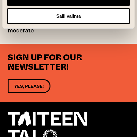
1. Allegro ben moderato
2. Adagio ma non troppo – Molto allegro e
Salli valinta
agitato – Adagio ma non troppo – Allegro
moderato
SIGN UP FOR OUR
NEWSLETTER!
YES, PLEASE!