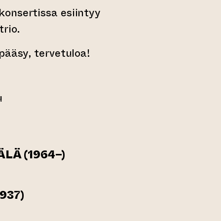
onsertissa esiintyy
rio.
pääsy, tervetuloa!
u
LÄ (1964–)
937)