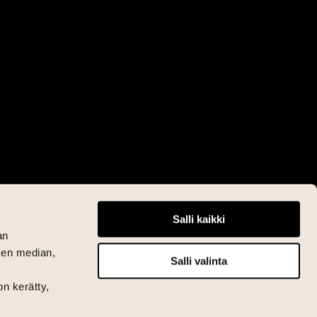
Salli kaikki
an
sen median,
Salli valinta
on kerätty,