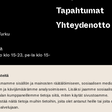
Tapahtumat
Yhteydenotto
Turku
sa
 klo 15-23, pe-la klo 15-
o klo 10-23, pe-la klo 10-
teitä
mamme sisällön ja mainosten räätälöimiseen, sosiaalisen medi
o 10.30-15, la lounas klo
n ja kävijämäärämme analysoimiseen. Lisäksi jaamme sosiaali
alan kumppaneillemme tietoja siitä, miten käytät sivustoamme.
näitä tietoja muihin tietoihin, joita olet antanut heille tai joita 
palvelujaan.
6