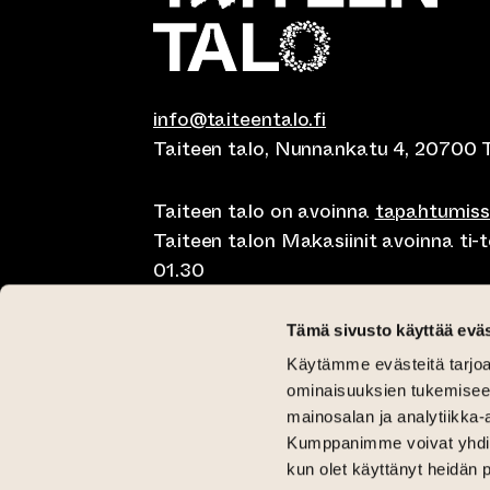
info@taiteentalo.fi
Taiteen talo, Nunnankatu 4, 20700 
Taiteen talo on avoinna
tapahtumis
Taiteen talon Makasiinit avoinna ti-to
01.30
Café Elephanten su-ma klo 10-20, ti-t
Tämä sivusto käyttää eväs
01.30
Käytämme evästeitä tarjoa
Pegasus Taiteen talo ma-pe lounas kl
ominaisuuksien tukemisee
11-15 ja brunssi su klo 11-15
mainosalan ja analytiikka-
Kumppanimme voivat yhdistää 
Kriittinen Galleria ti-su 12-18
kun olet käyttänyt heidän 
Galleria Aski ti-pe 12-18 ja la-su 12-1