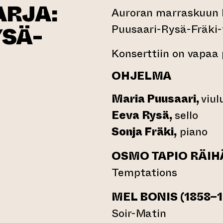
ARJA:
Auroran marraskuun k
Puusaari-Rysä-Fräki-t
YSÄ-
Konserttiin on vapaa 
OHJELMA
Maria Puusaari,
viul
Eeva Rysä,
sello
 toiseen verkkopalveluun)
Sonja Fräki,
piano
OSMO TAPIO RÄIHÄ
Temptations
MEL BONIS (1858–1
Soir-Matin