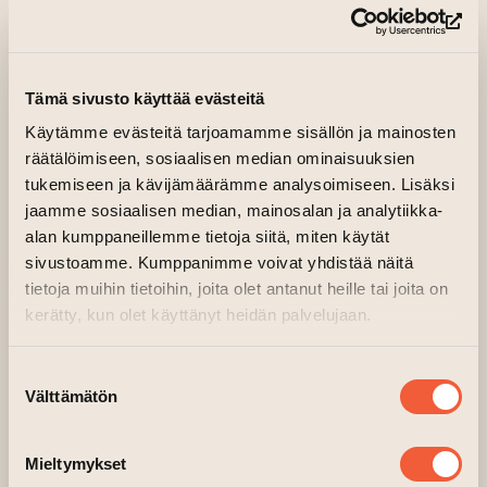
Main hall, 2nd floor, Factory
(op
(opens an external web
Organiser:
Turku Music Festival
Soir-Matin
Tämä sivusto käyttää evästeitä
Käytämme evästeitä tarjoamamme sisällön ja mainosten
Aurora’s November concert will feature the
räätälöimiseen, sosiaalisen median ominaisuuksien
Puusaari-Rysä-Fräki trio.
tukemiseen ja kävijämäärämme analysoimiseen. Lisäksi
jaamme sosiaalisen median, mainosalan ja analytiikka-
The concert is free of charge, welcome!
alan kumppaneillemme tietoja siitä, miten käytät
sivustoamme. Kumppanimme voivat yhdistää näitä
PROGRAM
tietoja muihin tietoihin, joita olet antanut heille tai joita on
Maria Puusaari,
violin
kerätty, kun olet käyttänyt heidän palvelujaan.
Eeva Rysä,
cello
Sonja Fräki,
piano
Suostumuksen
Välttämätön
valinta
OSMO TAPIO RÄIHÄLÄ (1964–)
Temptations
Mieltymykset