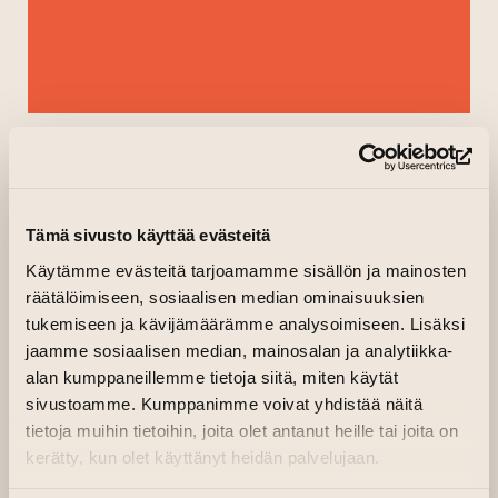
ETUSIVU
»
TAPAHTUMAT
»
MUSIIKKI
»
(si
AFTER ART: DJ NUORI POIKA
Tämä sivusto käyttää evästeitä
Kaikki tapahtumat
Käytämme evästeitä tarjoamamme sisällön ja mainosten
AFTER ART: DJ
räätälöimiseen, sosiaalisen median ominaisuuksien
tukemiseen ja kävijämäärämme analysoimiseen. Lisäksi
NUORI POIKA
jaamme sosiaalisen median, mainosalan ja analytiikka-
alan kumppaneillemme tietoja siitä, miten käytät
sivustoamme. Kumppanimme voivat yhdistää näitä
16.06.2026 klo 17.00—21.00
tietoja muihin tietoihin, joita olet antanut heille tai joita on
Taiteen talon Makasiinit
kerätty, kun olet käyttänyt heidän palvelujaan.
Taiteen talon After Art after work illassa