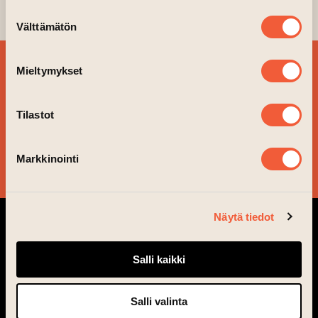
tiistaina 16.6. DJ Nuori poika
Suostumuksen
Välttämätön
valinta
TILAA
Mieltymykset
UUTISKIRJEEMME JA
PYSY AJAN TASALLA!
Tilastot
Markkinointi
KYLLÄ KIITOS!
Näytä tiedot
Salli kaikki
Salli valinta