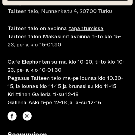
info@taiteentalo.fi
Taiteen talo, Nunnankatu 4, 20700 Turku
Taiteen talo on avoinna
tapahtumissa
Taiteen talon Makasiinit avoinna ti-to klo 15-
23, pe-la klo 15-01.30
Café Elephanten su-ma klo 10-20, ti-to klo 10-
23, pe-la klo 10-01.30
Pegasus Taiteen talo ma-pe lounas klo 10.30-
15, la lounas klo 11-15 ja brunssi su klo 11-15
Kriittinen Galleria ti-su 12-18
Galleria Aski ti-pe 12-18 ja la-su 12-16
(siirtyy toiseen verkkopalveluun)
(siirtyy toiseen verkkopalveluun)
Taiteen talo Facebookissa
Taiteen talo Instagramissa
Saapuminen