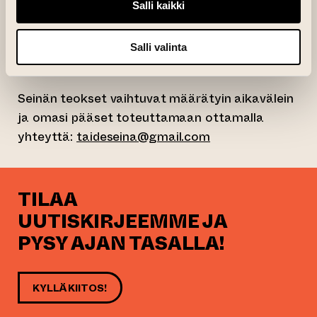
Salli kaikki
taiteilijoilla on useamman vuosikymmenen
kokemus graffitikulttuurista ja he toteuttavat
yhä aktiivisesti teoksia luvallisilla
Salli valinta
maalauspinnoilla.
Seinän teokset vaihtuvat määrätyin aikavälein
ja omasi pääset toteuttamaan ottamalla
yhteyttä:
taideseina@gmail.com
TILAA
UUTISKIRJEEMME JA
PYSY AJAN TASALLA!
KYLLÄ KIITOS!