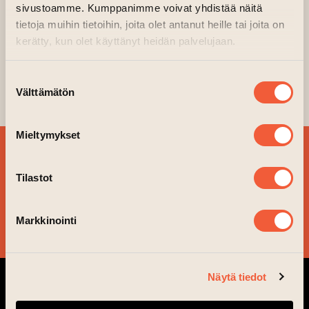
GRAFFITIMETSÄ,
sivustoamme. Kumppanimme voivat yhdistää näitä
2025
tietoja muihin tietoihin, joita olet antanut heille tai joita on
kerätty, kun olet käyttänyt heidän palvelujaan.
27.01.2025–02.02.2025 kl. 08.00—23.00
Suostumuksen
Välttämätön
Art Wall
valinta
Mieltymykset
SIGN UP FOR OUR
NEWSLETTER!
Tilastot
Markkinointi
YES, PLEASE!
Näytä tiedot