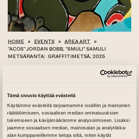
HOME
»
EVENTS
»
AREA ART
»
”ACOS” JORDAN BOBB, ”SMULI” SAMULI
METSÄRANTA: GRAFFITIMETSÄ, 2025
All events
(op
”ACOS” JORDAN
Tämä sivusto käyttää evästeitä
BOBB, ”SMULI”
Käytämme evästeitä tarjoamamme sisällön ja mainosten
räätälöimiseen, sosiaalisen median ominaisuuksien
SAMULI
tukemiseen ja kävijämäärämme analysoimiseen. Lisäksi
METSÄRANTA:
jaamme sosiaalisen median, mainosalan ja analytiikka-
alan kumppaneillemme tietoja siitä, miten käytät