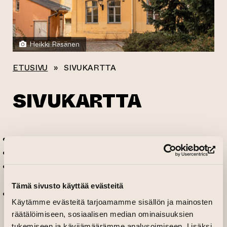
Heikki Räsänen
ETUSIVU
»
SIVUKARTTA
SIVUKARTTA
Etusivu
Digitaalinen Taiteen Talo
(si
Kurkista Taiteen talon loppukesän
ohjelmistoon
Tämä sivusto käyttää evästeitä
Meistä
Käytämme evästeitä tarjoamamme sisällön ja mainosten
Taiteen talon tarina
räätälöimiseen, sosiaalisen median ominaisuuksien
Yhteydenotto
tukemiseen ja kävijämäärämme analysoimiseen. Lisäksi