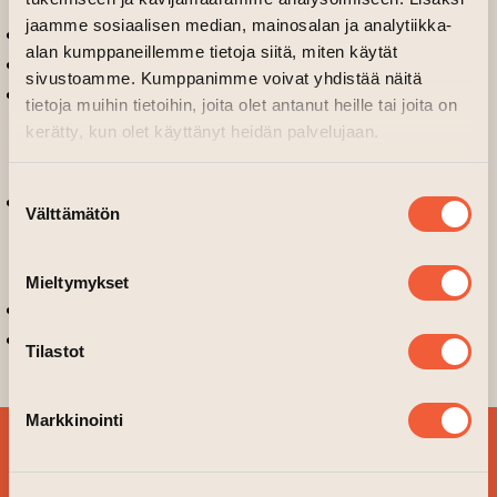
jaamme sosiaalisen median, mainosalan ja analytiikka-
Taiteentalolaiset
alan kumppaneillemme tietoja siitä, miten käytät
Tilaa uutiskirje
sivustoamme. Kumppanimme voivat yhdistää näitä
Tilat
tietoja muihin tietoihin, joita olet antanut heille tai joita on
Tapahtumatilat
kerätty, kun olet käyttänyt heidän palvelujaan.
Toimitilat
Suostumuksen
Vieraile
Välttämätön
valinta
Esteettömyys
Saapuminen
Mieltymykset
Virtual Art House
Yhteisö
Tilastot
Markkinointi
TILAA
UUTISKIRJEEMME JA