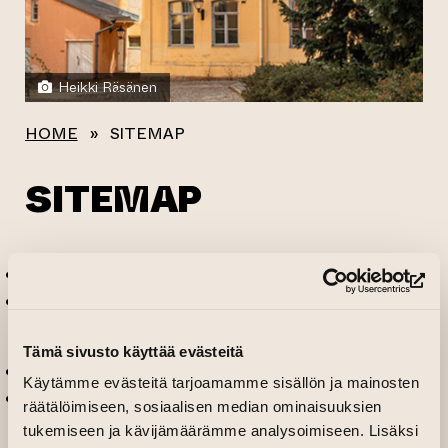
Heikki Räsänen
HOME
»
SITEMAP
SITEMAP
Home
(op
Art House Turku
Contact
Tämä sivusto käyttää evästeitä
Community
Käytämme evästeitä tarjoamamme sisällön ja mainosten
Culturhub
räätälöimiseen, sosiaalisen median ominaisuuksien
Culturhub Community
tukemiseen ja kävijämäärämme analysoimiseen. Lisäksi