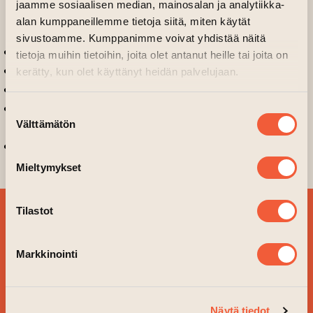
CULTURHUB made Extra Live
jaamme sosiaalisen median, mainosalan ja analytiikka-
Partners network
alan kumppaneillemme tietoja siitä, miten käytät
sivustoamme. Kumppanimme voivat yhdistää näitä
Digital Art House
tietoja muihin tietoihin, joita olet antanut heille tai joita on
Event Spaces
kerätty, kun olet käyttänyt heidän palvelujaan.
Locations
Take a peek at the Art House Turku late
Suostumuksen
Välttämätön
summer programme
valinta
Visit us
Mieltymykset
Tilastot
SIGN UP FOR OUR
NEWSLETTER!
Markkinointi
YES, PLEASE!
Näytä tiedot