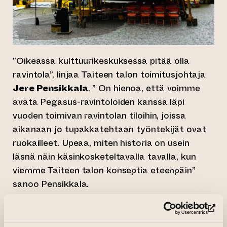
”Oikeassa kulttuurikeskuksessa pitää olla
ravintola”, linjaa Taiteen talon toimitusjohtaja
Jere Pensikkala
. ” On hienoa, että voimme
avata Pegasus-ravintoloiden kanssa läpi
vuoden toimivan ravintolan tiloihin, joissa
aikanaan jo tupakkatehtaan työntekijät ovat
ruokailleet. Upeaa, miten historia on usein
läsnä näin käsinkosketeltavalla tavalla, kun
viemme Taiteen talon konseptia eteenpäin”
sanoo Pensikkala.
“Ravintola Pegasus Taiteen talo on meidän
(si
neljäs ravintolamme”, kertoo Pegasus-