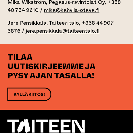
Mika Wikström, Pegasus-ravintolat Oy, +358
40 754 9610 /
mika@kahvila-otava.fi
Jere Pensikkala, Taiteen talo, +358 44 907
5876 /
jere.pensikkala@taiteentalo.fi
TILAA
UUTISKIRJEEMME JA
PYSY AJAN TASALLA!
KYLLÄ KIITOS!