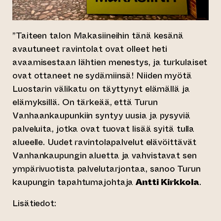
”Taiteen talon Makasiineihin tänä kesänä
avautuneet ravintolat ovat olleet heti
avaamisestaan lähtien menestys, ja turkulaiset
ovat ottaneet ne sydämiinsä! Niiden myötä
Luostarin välikatu on täyttynyt elämällä ja
elämyksillä. On tärkeää, että Turun
Vanhaankaupunkiin syntyy uusia ja pysyviä
palveluita, jotka ovat tuovat lisää syitä tulla
alueelle. Uudet ravintolapalvelut elävöittävät
Vanhankaupungin aluetta ja vahvistavat sen
ympärivuotista palvelutarjontaa, sanoo Turun
kaupungin tapahtumajohtaja
Antti Kirkkola
.
Lisätiedot: