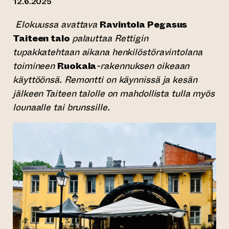
12.6.2025
Elokuussa avattava
Ravintola Pegasus
Taiteen talo
palauttaa Rettigin
tupakkatehtaan aikana henkilöstöravintolana
toimineen
Ruokala
-rakennuksen oikeaan
käyttöönsä. Remontti on käynnissä ja kesän
jälkeen Taiteen talolle on mahdollista tulla myös
lounaalle tai brunssille.