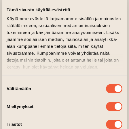
ravintolat Oy:n toimitusjohtaja
Mika
Tämä sivusto käyttää evästeitä
Wikström
. “Upeaa saada nyt ravintola
keskelle vanhaa Turkua. Ravintolassa on
Käytämme evästeitä tarjoamamme sisällön ja mainosten
räätälöimiseen, sosiaalisen median ominaisuuksien
tarjolla maukasta lounasta noutopöydästä
tukemiseen ja kävijämäärämme analysoimiseen. Lisäksi
Pegasus-brändin mukaan sekä tutut
jaamme sosiaalisen median, mainosalan ja analytiikka-
viikonloppubrunssit. “
alan kumppaneillemme tietoja siitä, miten käytät
sivustoamme. Kumppanimme voivat yhdistää näitä
Lounaan ja brunssien lisäksi, Ravintola
tietoja muihin tietoihin, joita olet antanut heille tai joita on
Pegasus Taiteen talo tulee toimimaan
kerätty, kun olet käyttänyt heidän palvelujaan.
tapahtumaravintolana, jossa nähdään
esimerkiksi pikkujoulukautena Show & Dinner -
Suostumuksen
esitys, kuullaan konsertteja ja keikkoja sekä
Välttämätön
valinta
nautitaan tietysti legendaarisista Felix
Manellin luotsaamista jazz-brunsseista.
Mieltymykset
”On hienoa, että perinteisten tapahtumatilojen
rinnalle saadaan paikkoja, joissa ruoka ja
Tilastot