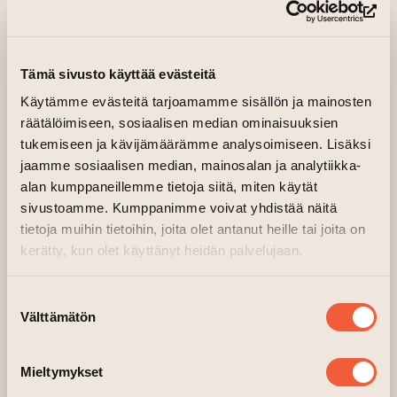
(si
Tämä sivusto käyttää evästeitä
Käytämme evästeitä tarjoamamme sisällön ja mainosten
räätälöimiseen, sosiaalisen median ominaisuuksien
tukemiseen ja kävijämäärämme analysoimiseen. Lisäksi
jaamme sosiaalisen median, mainosalan ja analytiikka-
Graafme on vuonna 2010 perustettu luovan
alan kumppaneillemme tietoja siitä, miten käytät
sivustoamme. Kumppanimme voivat yhdistää näitä
alan yritys, joka toimii graafisen suunnittelun ja
tietoja muihin tietoihin, joita olet antanut heille tai joita on
kuvittamisen parissa. Vuosien kokemus
kerätty, kun olet käyttänyt heidän palvelujaan.
markkinointi- ja viestintäalalta näkyy
työssä ammattimaisena otteena, selkeinä
Suostumuksen
kokonaisuuksina ja oivaltavina visuaalisina
Välttämätön
valinta
ratkaisuina.
Yrityksen takana toimii Elina Malmi, joka
Mieltymykset
suunnittelutyön ohella järjestää myös