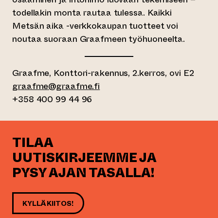
todellakin monta rautaa tulessa. Kaikki
Metsän aika -verkkokaupan tuotteet voi
noutaa suoraan Graafmeen työhuoneelta.
Graafme, Konttori-rakennus, 2.kerros, ovi E2
graafme@graafme.fi
+358 400 99 44 96
TILAA
UUTISKIRJEEMME JA
PYSY AJAN TASALLA!
KYLLÄ KIITOS!