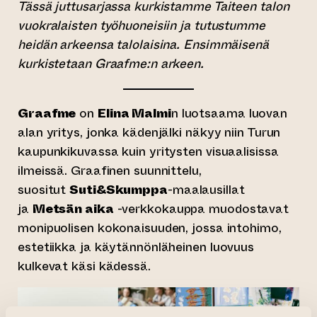
Tässä juttusarjassa kurkistamme Taiteen talon
vuokralaisten työhuoneisiin ja tutustumme
heidän arkeensa talolaisina. Ensimmäisenä
kurkistetaan Graafme:n arkeen.
Graafme
on
Elina Malmi
n luotsaama luovan
alan yritys, jonka kädenjälki näkyy niin Turun
kaupunkikuvassa kuin yritysten visuaalisissa
ilmeissä. Graafinen suunnittelu,
suositut
Suti&Skumppa
-maalausillat
ja
Metsän aika
-verkkokauppa muodostavat
monipuolisen kokonaisuuden, jossa intohimo,
estetiikka ja käytännönläheinen luovuus
kulkevat käsi kädessä.