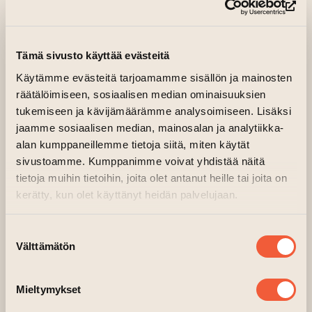
(le
Tämä sivusto käyttää evästeitä
Käytämme evästeitä tarjoamamme sisällön ja mainosten
Graafme är ett kreativt företag som
räätälöimiseen, sosiaalisen median ominaisuuksien
grundades 2010 och arbetar med grafisk
tukemiseen ja kävijämäärämme analysoimiseen. Lisäksi
design och illustration. Mångårig erfarenhet av
jaamme sosiaalisen median, mainosalan ja analytiikka-
alan kumppaneillemme tietoja siitä, miten käytät
marknadsföring och kommunikation
sivustoamme. Kumppanimme voivat yhdistää näitä
återspeglas i arbetet genom ett professionellt
tietoja muihin tietoihin, joita olet antanut heille tai joita on
tillvägagångssätt, tydliga koncept och
kerätty, kun olet käyttänyt heidän palvelujaan.
insiktsfulla visuella lösningar.
Bakom företaget står Elina Malmi, som
Suostumuksen
Välttämätön
valinta
förutom sitt designarbete också anordnar
populära och avslappnade S
uti&Skumppa-
(leder till annan webbtjänst)
målarkurser
, som hon håller på Konstens
Mieltymykset
hus, i företagets lokaler och varhelst hon blir