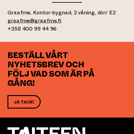
Graafme, Kontor-bygnad, 2 våning, dörr E2
graafme@graafme.fi
+358 400 99 44 96
BESTÄLL VÅRT
NYHETSBREV OCH
FÖLJ VAD SOM ÄR PÅ
GÅNG!
JA TACK!