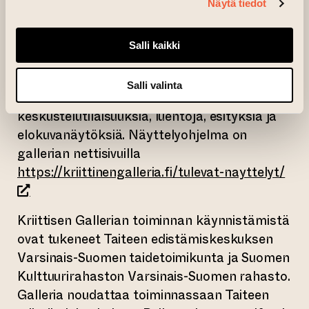
nähdään kotimaista ja kansainvälistä
Näytä tiedot
taidetta kymmeneltä eri taiteilijalta ja
taiteilijaryhmältä. Ohjelmiston avaa Teemu
Salli kaikki
Mäen näyttely Muistatko Tšetšenian? / Do
You Remember Chechnya?. Näyttelyiden
Salli valinta
lisäksi Kriittinen Galleria järjestää myös
keskustelutilaisuuksia, luentoja, esityksiä ja
elokuvanäytöksiä. Näyttelyohjelma on
gallerian nettisivuilla
(sii
https://kriittinengalleria.fi/tulevat-nayttelyt/
Kriittisen Gallerian toiminnan käynnistämistä
ovat tukeneet Taiteen edistämiskeskuksen
Varsinais-Suomen taidetoimikunta ja Suomen
Kulttuurirahaston Varsinais-Suomen rahasto.
Galleria noudattaa toiminnassaan Taiteen