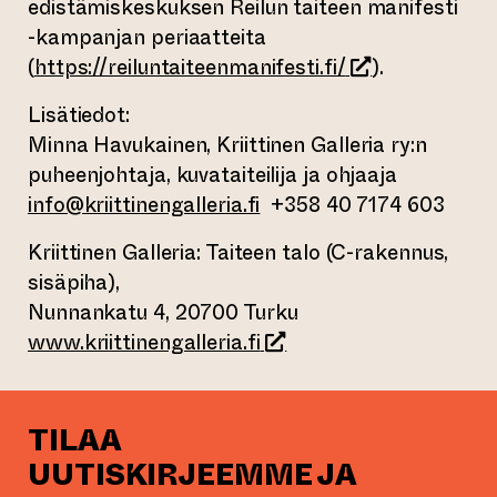
edistämiskeskuksen Reilun taiteen manifesti
-kampanjan periaatteita
(siirtyy toiseen
(
https://reiluntaiteenmanifesti.fi/
).
Lisätiedot:
Minna Havukainen, Kriittinen Galleria ry:n
puheenjohtaja, kuvataiteilija ja ohjaaja
info@kriittinengalleria.fi
+358 40 7174 603
Kriittinen Galleria: Taiteen talo (C-rakennus,
sisäpiha),
Nunnankatu 4, 20700 Turku
(siirtyy toiseen verkkopa
www.kriittinengalleria.fi
TILAA
UUTISKIRJEEMME JA