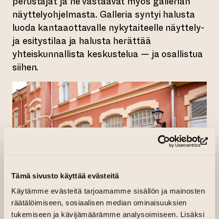
perustajat ja he vastaavat myös gallerian
näyttelyohjelmasta. Galleria syntyi halusta
luoda kantaaottavalle nykytaiteelle näyttely-
ja esitystilaa ja halusta herättää
yhteiskunnallista keskustelua — ja osallistua
siihen.
(si
Tämä sivusto käyttää evästeitä
Käytämme evästeitä tarjoamamme sisällön ja mainosten
räätälöimiseen, sosiaalisen median ominaisuuksien
tukemiseen ja kävijämäärämme analysoimiseen. Lisäksi