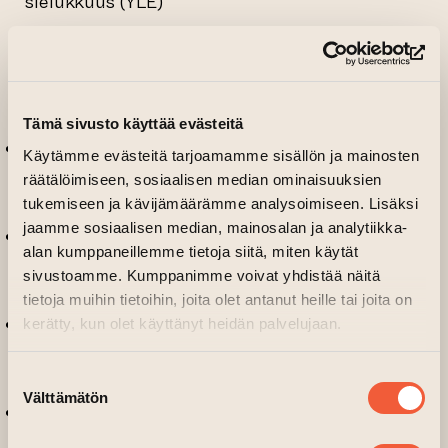
sielukkuus
(YLE)
DEMOT: 30.1. 2025 klo 14.00-
(si
16.00
(Kellari, Tehdasrakennus)
Tämä sivusto käyttää evästeitä
Rakkaussimulaatio Eve: Watyer Spirits(Avatars
Käytämme evästeitä tarjoamamme sisällön ja mainosten
Journey / Team EVE)
räätälöimiseen, sosiaalisen median ominaisuuksien
tukemiseen ja kävijämäärämme analysoimiseen. Lisäksi
jaamme sosiaalisen median, mainosalan ja analytiikka-
Belzebubs 360° Hexperience (Sound & Music /
alan kumppaneillemme tietoja siitä, miten käytät
Laine Productions)
sivustoamme. Kumppanimme voivat yhdistää näitä
tietoja muihin tietoihin, joita olet antanut heille tai joita on
Finnair Virtual Flight (Sound & Music / Laine
kerätty, kun olet käyttänyt heidän palvelujaan.
Productions)
Suostumuksen
Välttämätön
valinta
VIRTUAL ART HOUSE -Beta (Proverse)