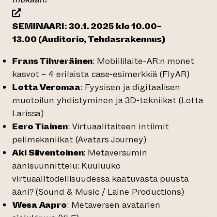
(siirtyy toiseen verkkopalveluun)
SEMINAARI: 30.1. 2025 klo 10.00-
13.00 (Auditorio, Tehdasrakennus)
Frans Tihveräinen
: Mobiililaite-AR:n monet
kasvot – 4 erilaista case-esimerkkiä
(FlyAR)
Lotta Veromaa
: Fyysisen ja digitaalisen
muotoilun yhdistyminen ja 3D-tekniikat
(Lotta
Larissa)
Eero Tiainen
: Virtuaalitaiteen intiimit
pelimekaniikat
(Avatars Journey)
Aki Silventoinen
: Metaversumin
äänisuunnittelu: Kuuluuko
virtuaalitodellisuudessa kaatuvasta puusta
ääni?
(Sound & Music / Laine Productions
)
Wesa Aapro
: Metaversen avatarien