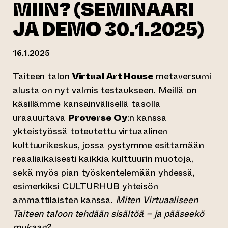
MIIN? (SEMINAARI
JA DEMO 30.1.2025)
16.1.2025
Taiteen talon
Virtual Art House
metaversumi
alusta on nyt valmis testaukseen. Meillä on
käsillämme kansainvälisellä tasolla
uraauurtava
Proverse Oy
:n kanssa
ykteistyössä toteutettu virtuaalinen
kulttuurikeskus, jossa pystymme esittamään
reaaliaikaisesti kaikkia kulttuurin muotoja,
sekä myös pian työskentelemään yhdessä,
esimerkiksi CULTURHUB yhteisön
ammattilaisten kanssa.
Miten Virtuaaliseen
Taiteen taloon tehdään sisältöä – ja pääseekö
mukaan?