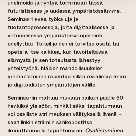
unelmoida ja ryhtyä toimimaan tässä
futuristisessa ja uudessa ympäristössämme.
Seminaari avaa työkaluja ja
tuotantoprosesseja, joita digitaalisessa ja
virtuaalisessa ympäristössä operointi
edellyttää. Taiteilijoiden ei tarvitse osata tai
opetella itse kaikkea, kun tavoiteltavaa
elämystä ja sen toteutusta lähestyy
yhteistyönä. Näiden mahdollisuuksien
ymmärtäminen rakentaa sillan reaalimaailman
ja digitaalisten ympäristöjen välille.
Seminaariin mahtuu mukaan paikan päälle 50
henkilöä yleisöön, minkä lisäksi tapahtumaan
voi osallista striimauksen välityksellä livenä –
saat linkin striimiin sähköpostitse
ilmouttaumalla tapahtumaan.
Osallistuminen