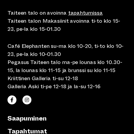
Taiteen talo on avoinna
tapahtumissa
Taiteen talon Makasiinit avoinna ti-to klo 15-
23, pe-la klo 15-01.30
Café Elephanten su-ma klo 10-20, ti-to klo 10-
23, pe-la klo 10-01.30
Pegasus Taiteen talo ma-pe lounas klo 10.30-
15, la lounas klo 11-15 ja brunssi su klo 11-15
Kriittinen Galleria ti-su 12-18
Galleria Aski ti-pe 12-18 ja la-su 12-16
(siirtyy toiseen verkkopalveluun)
(siirtyy toiseen verkkopalveluun)
Taiteen talo Facebookissa
Taiteen talo Instagramissa
Saapuminen
Tapahtumat