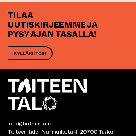
TILAA
UUTISKIRJEEMME JA
PYSY AJAN TASALLA!
KYLLÄ KIITOS!
info@taiteentalo.fi
Taiteen talo, Nunnankatu 4, 20700 Turku