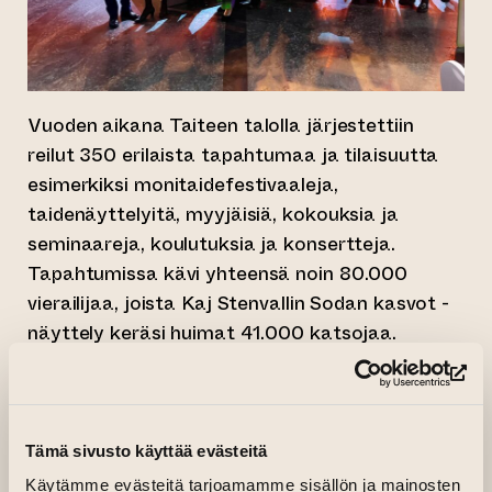
Vuoden aikana Taiteen talolla järjestettiin
reilut 350 erilaista tapahtumaa ja tilaisuutta
esimerkiksi monitaidefestivaaleja,
taidenäyttelyitä, myyjäisiä, kokouksia ja
seminaareja, koulutuksia ja konsertteja.
Tapahtumissa kävi yhteensä noin 80.000
vierailijaa, joista Kaj Stenvallin Sodan kasvot -
näyttely keräsi huimat 41.000 katsojaa.
Lisäksi vuoden aikana joukkoomme liittyi
(si
runsaasti uusia taiteentalolaisia.
Tämä sivusto käyttää evästeitä
Käytämme evästeitä tarjoamamme sisällön ja mainosten