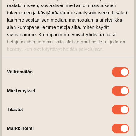
räätälöimiseen, sosiaalisen median ominaisuuksien
tukemiseen ja kävijämäärämme analysoimiseen. Lisäksi
jaamme sosiaalisen median, mainosalan ja analytiikka-
alan kumppaneillemme tietoja siitä, miten käytät
sivustoamme. Kumppanimme voivat yhdistää näitä
tietoja muihin tietoihin, joita olet antanut heille tai joita on
kerätty, kun olet käyttänyt heidän palvelujaan.
Remonttiakin päästiin tekemään ja valmiita
Suostumuksen
Välttämätön
tiloja nähdään ensi vuoden syksyllä.
valinta
Mieltymykset
Tilastot
Markkinointi