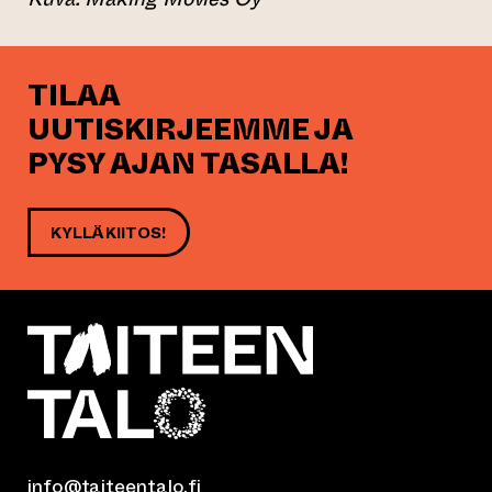
TILAA
UUTISKIRJEEMME JA
PYSY AJAN TASALLA!
KYLLÄ KIITOS!
info@taiteentalo.fi