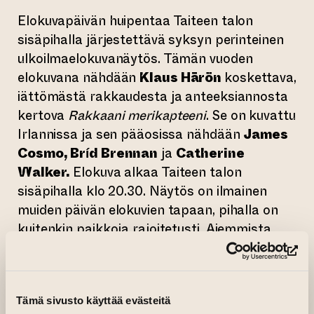
Elokuvapäivän huipentaa Taiteen talon
sisäpihalla järjestettävä syksyn perinteinen
ulkoilmaelokuvanäytös. Tämän vuoden
elokuvana nähdään
Klaus Härön
koskettava,
iättömästä rakkaudesta ja anteeksiannosta
kertova
Rakkaani merikapteeni
. Se on kuvattu
Irlannissa ja sen pääosissa nähdään
James
Cosmo, Bríd Brennan
ja
Catherine
Walker.
Elokuva alkaa Taiteen talon
sisäpihalla klo 20.30. Näytös on ilmainen
muiden päivän elokuvien tapaan, pihalla on
kuitenkin paikkoja rajoitetusti. Aiemmista
vuosista poiketen elokuva on
(si
englanninkielinen, suomen- ja ruotsinkielisillä
tekstityksillä. ”Tämä houkuttelee paikalle
Tämä sivusto käyttää evästeitä
varmasti myös uusia katsojia”, Elokuvapäivän