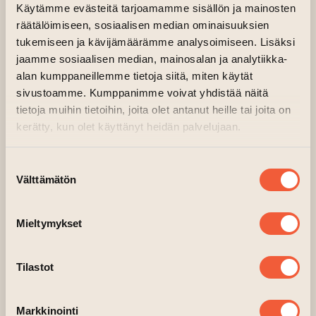
tuottaja
Kristina Vahvaselkä
toivoo.
Käytämme evästeitä tarjoamamme sisällön ja mainosten
räätälöimiseen, sosiaalisen median ominaisuuksien
tukemiseen ja kävijämäärämme analysoimiseen. Lisäksi
jaamme sosiaalisen median, mainosalan ja analytiikka-
alan kumppaneillemme tietoja siitä, miten käytät
sivustoamme. Kumppanimme voivat yhdistää näitä
tietoja muihin tietoihin, joita olet antanut heille tai joita on
kerätty, kun olet käyttänyt heidän palvelujaan.
Suostumuksen
Välttämätön
valinta
Mieltymykset
James Cosmo ja Bríd Brennan, Kuva: Making Movies
Oy
Tilastot
Taiteen talo on eri taiteenlajeja yhdistävä
kohtaamispaikka, joten Elokuvapäivän on
Markkinointi