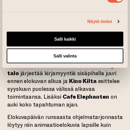
luontevaa tehdä yhteistyötä muiden talon
toimijoiden kanssa. Elokuvanäytöksen lisäksi
katsojat voivat ennen elokuvan alkua
Näytä tiedot
tutustua Taiteen talon muuhun tarjontaan.
Kriittisen galleria
n näyttelyssä voi
Salli kaikki
tutustua
Paavo Paunun
ja
Galleria Askissa
Jarkko Rantasen
maalauksiin. Molemmat
Salli valinta
galleriat pitävät poikkeuksellisesti ovet
avoinna aina elokuvan alkuun saakka.
Kirjan
talo
järjestää kirjamyyntiä sisäpihalla juuri
ennen elokuvan alkua ja
Kino Kilta
esittelee
syyskuun puolessa välissä alkavaa
toimintaansa. Lisäksi
Cafe Elephanten
on
auki koko tapahtuman ajan.
Elokuvapäivän runsaasta ohjelmatarjonnasta
löytyy niin animaatioelokuvia lapsille kuin