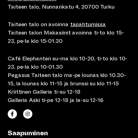
Taiteen talo, Nunnankatu 4, 20700 Turku
Taiteen talo on avoinna
tapahtumissa
Taiteen talon Makasiinit avoinna ti-to klo 15-
23, pe-la klo 15-01.30
Café Elephanten su-ma klo 10-20, ti-to klo 10-
23, pe-la klo 10-01.30
Pegasus Taiteen talo ma-pe lounas klo 10.30-
15, la lounas klo 11-15 ja brunssi su klo 11-15
Kriittinen Galleria ti-su 12-18
Galleria Aski ti-pe 12-18 ja la-su 12-16
(siirtyy toiseen verkkopalveluun)
(siirtyy toiseen verkkopalveluun)
Taiteen talo Facebookissa
Taiteen talo Instagramissa
Saapuminen