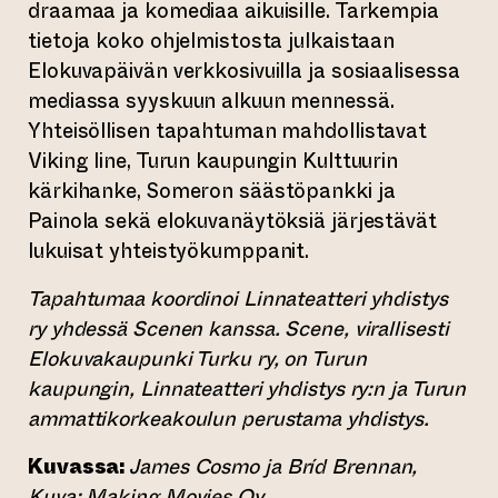
draamaa ja komediaa aikuisille. Tarkempia
tietoja koko ohjelmistosta julkaistaan
Elokuvapäivän verkkosivuilla ja sosiaalisessa
mediassa syyskuun alkuun mennessä.
Yhteisöllisen tapahtuman mahdollistavat
Viking line, Turun kaupungin Kulttuurin
kärkihanke, Someron säästöpankki ja
Painola sekä elokuvanäytöksiä järjestävät
lukuisat yhteistyökumppanit.
Tapahtumaa koordinoi Linnateatteri yhdistys
ry yhdessä Scenen kanssa. Scene, virallisesti
Elokuvakaupunki Turku ry, on Turun
kaupungin, Linnateatteri yhdistys ry:n ja Turun
ammattikorkeakoulun perustama yhdistys.
Kuvassa:
James Cosmo ja Bríd Brennan,
Kuva: Making Movies Oy