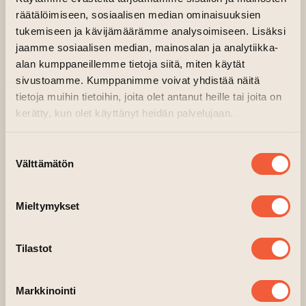
Heinäkuussa nautitaan
räätälöimiseen, sosiaalisen median ominaisuuksien
taiteentalolaisten moninaisesta
tukemiseen ja kävijämäärämme analysoimiseen. Lisäksi
taiteesta
jaamme sosiaalisen median, mainosalan ja analytiikka-
alan kumppaneillemme tietoja siitä, miten käytät
sivustoamme. Kumppanimme voivat yhdistää näitä
tietoja muihin tietoihin, joita olet antanut heille tai joita on
kerätty, kun olet käyttänyt heidän palvelujaan.
Suostumuksen
Välttämätön
valinta
Mieltymykset
Tilastot
Yllin kyllin IV taiteilijoita, 2025.
Markkinointi
Taiteen talon ensimmäisestä kesästä 2022