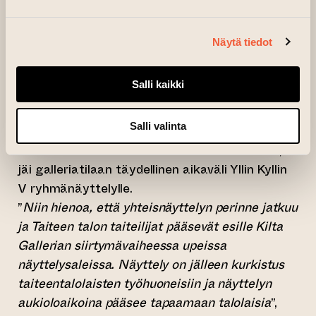
alkaen järjestetty talon taiteilijoiden
ryhmänäyttely Yllin Kyllin on perinteisesti nähty
Näytä tiedot
Tehdas-rakennuksen toisen kerroksen
Pääsalissa. Pääsalin ollessa remontissa vuoden
Salli kaikki
2026 ajan oli ryhmänäyttelykin ajatus pitää
tauolla. WAMin muutettua takaisin omiin
Salli valinta
tiloihinsa kesäkuun alussa ja Valokuvakeskus
Perin aloittaessa Kilta Galleriassa elokuussa,
jäi galleriatilaan täydellinen aikaväli Yllin Kyllin
V ryhmänäyttelylle.
”
Niin hienoa, että yhteisnäyttelyn perinne jatkuu
ja Taiteen talon taiteilijat pääsevät esille Kilta
Gallerian siirtymävaiheessa upeissa
näyttelysaleissa. Näyttely on jälleen kurkistus
taiteentalolaisten työhuoneisiin ja näyttelyn
aukioloaikoina pääsee tapaamaan talolaisia
”,