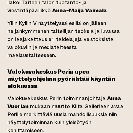
ilakoi Taiteen talon tuotanto- ja
viestintäpäällikkö
Anna-Maija Vaimala
Yllin Kyllin V näyttelyssä esillä on jälleen
neljänkymmenen taiteilijan teoksia ja luvassa
on laajakattaus eri taidelajeja veistoksista
valokuviin ja mediataiteesta
maalaustaiteeseen.
Valokuvakeskus Perin upea
näyttelyohjelma pyörähtää käyntiin
elokuussa
Valokuvakeskus Perin toiminnanjohtaja
Anna
Vuorian
mukaan muutto Kilta Galleriaan avaa
Perille merkittäviä uusia mahdollisuuksia niin
näyttelytoiminnan kuin yleisötyön
kehittämiseen.