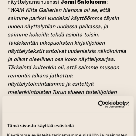
näyttelyamanuenssi
Jonni Saloluoma
:
”
WAM Kilta Gallerian hienous oli se, että
saimme pariksi vuodeksi käyttöömme täysin
uuden näyttelytilan uudessa paikassa, ja
saimme kokeilla tehdä asioita toisin.
Taidekentän ulkopuolisten kirjailijoiden
näyttelytekstit antoivat uudenlaisia näkökulmia
ja olivat oleellinen osa koko näyttelysarjaa.
Tärkeintä kuitenkin oli, että saimme museon
remontin aikana jatkettua
näyttelytoimintaamme ja esiteltyä
mielenkiintoisten Turun alueen taiteilijoiden
tuotantoa.”
(si
Peruskorjattu WAM nykytaiteen museo
avautuu yleisölle 31.10.2026.
Tämä sivusto käyttää evästeitä
Käytämme evästeitä tarjoamamme sisällön ja mainosten