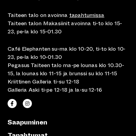
Taiteen talo on avoinna
tapahtumissa
Taiteen talon Makasiinit avoinna ti-to klo 15-
23, pe-la klo 15-01.30
Café Elephanten su-ma klo 10-20, ti-to klo 10-
23, pe-la klo 10-01.30
Pegasus Taiteen talo ma-pe lounas klo 10.30-
15, la lounas klo 11-15 ja brunssi su klo 11-15
Kriittinen Galleria ti-su 12-18
Galleria Aski ti-pe 12-18 ja la-su 12-16
(siirtyy toiseen verkkopalveluun)
(siirtyy toiseen verkkopalveluun)
Taiteen talo Facebookissa
Taiteen talo Instagramissa
Saapuminen
Tapahtumat