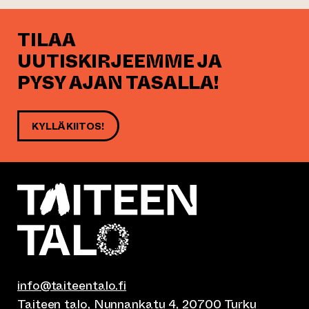
TILAA
UUTISKIRJEEMME JA
PYSY AJAN TASALLA!
KYLLÄ KIITOS!
info@taiteentalo.fi
Taiteen talo, Nunnankatu 4, 20700 Turku