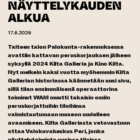
NÄYTTELYKAUDEN
ALKUA
17.6.2026
Taiteen talon Palokunta-rakennuksessa
avattiin kattavan peruskorjauksen jälkeen
syksyllä 2024 Kilta Galleria ja Kino Kilta.
Nyt melkein kaksi vuotta myöhemmin Kilta
Gallerian historiassa käännetään uusi sivu,
sillä tilan ensimmäisenä operaattorina
toiminut WAM muutti takaisin omiin
peruskorjattuihin tiloihinsa
valmistautumaan museon uudelleen
avaamiseen. Kilta Galleriasta vetovastuun
ottaa Valokuvakeskus Peri, jonka
näyttelytoiminta uusissa tiloissa