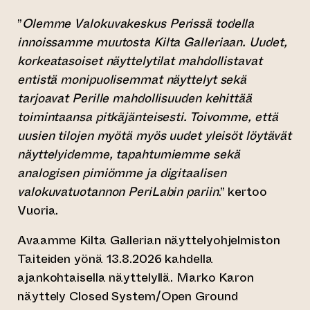
”
Olemme Valokuvakeskus Perissä todella
innoissamme muutosta Kilta Galleriaan. Uudet,
korkeatasoiset näyttelytilat mahdollistavat
entistä monipuolisemmat näyttelyt sekä
tarjoavat Perille mahdollisuuden kehittää
toimintaansa pitkäjänteisesti. Toivomme, että
uusien tilojen myötä myös uudet yleisöt löytävät
näyttelyidemme, tapahtumiemme sekä
analogisen pimiömme ja digitaalisen
valokuvatuotannon PeriLabin pariin
.” kertoo
Vuoria.
Avaamme Kilta Gallerian näyttelyohjelmiston
Taiteiden yönä 13.8.2026 kahdella
ajankohtaisella näyttelyllä. Marko Karon
näyttely Closed System/Open Ground