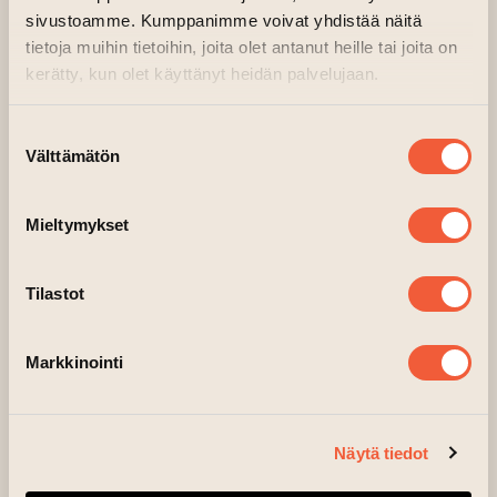
kuvanveiston ja tekstiilityön
sivustoamme. Kumppanimme voivat yhdistää näitä
menetelmiin.
tietoja muihin tietoihin, joita olet antanut heille tai joita on
kerätty, kun olet käyttänyt heidän palvelujaan.
Suostumuksen
Välttämätön
valinta
Mieltymykset
Tilastot
Jaska Poikonen
Markkinointi
Tutkin taiteellisin keinoin kuluttamista ja sen
ekologista ja sosiaalista kestävyyttä
Näytä tiedot
lähestyen aihetta henkilökohtaisesta