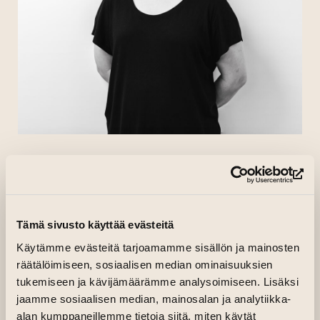
RIIKKA KUPSALA
(si
Olen Turussa asuva ja työskentelevä
Tämä sivusto käyttää evästeitä
kuvataiteilija. Minulla on työhuone
Taiteen talolla. Työskentelen
Käytämme evästeitä tarjoamamme sisällön ja mainosten
räätälöimiseen, sosiaalisen median ominaisuuksien
idealähtöisesti tila-aikataiteiden
tukemiseen ja kävijämäärämme analysoimiseen. Lisäksi
piirissä. Taiteellinen ilmaisuni
jaamme sosiaalisen median, mainosalan ja analytiikka-
pohjautuu liikkuvaan kuvaan sekä
alan kumppaneillemme tietoja siitä, miten käytät