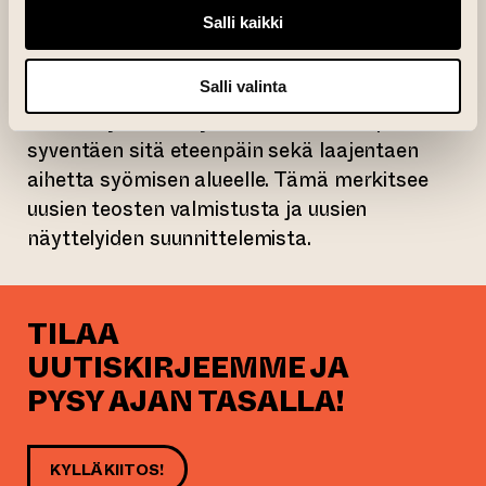
näkökulmasta käsin. Tarkastelin aihetta
Salli kaikki
pukeutumisen viitekehyksessä Kankaan
paino -näyttelyissäni, joka oli esillä
Salli valinta
Helsingissä ja Tampereella vuonna 2023.
Jatkan työskentelyä saman teeman parissa
syventäen sitä eteenpäin sekä laajentaen
aihetta syömisen alueelle. Tämä merkitsee
uusien teosten valmistusta ja uusien
näyttelyiden suunnittelemista.
TILAA
UUTISKIRJEEMME JA
PYSY AJAN TASALLA!
KYLLÄ KIITOS!