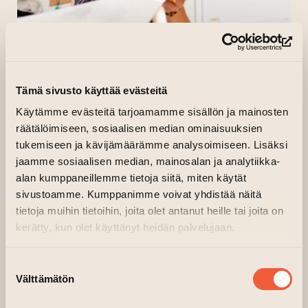
(si
Tämä sivusto käyttää evästeitä
Käytämme evästeitä tarjoamamme sisällön ja mainosten
räätälöimiseen, sosiaalisen median ominaisuuksien
tukemiseen ja kävijämäärämme analysoimiseen. Lisäksi
LOTTA LEKA
jaamme sosiaalisen median, mainosalan ja analytiikka-
alan kumppaneillemme tietoja siitä, miten käytät
sivustoamme. Kumppanimme voivat yhdistää näitä
Olen kuvataiteilija YAMK. Teen teoksia
tietoja muihin tietoihin, joita olet antanut heille tai joita on
pääasiassa taidegrafiikan ja keramiikan
kerätty, kun olet käyttänyt heidän palvelujaan.
menetelmin. Käsittelen teoksissani mm.
luonnon tuomaa hyvinvointia ja toisaalta
Suostumuksen
toimintaamme, joka alistaa luontoa.
Välttämätön
valinta
Työskentelen omien taiteellisten