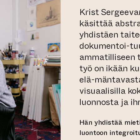
Krist Sergeevan
käsittää abstr
yhdistäen taite
dokumentoi-tu
ammatilliseen 
työ on ikään k
elä-mäntavasta
visuaalisilla k
luonnosta ja ih
Hän yhdistää mieti
luontoon integroi