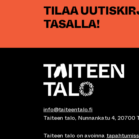
TILAA UUTISKI
TASALLA!
info@taiteentalo.fi
Taiteen talo, Nunnankatu 4, 20700 
Taiteen talo on avoinna
tapahtumis