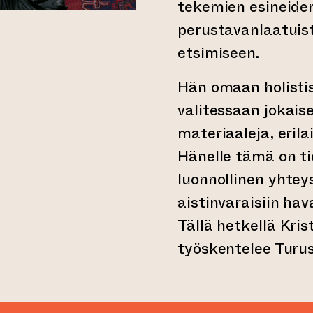
tekemien esineide
perustavanlaatuis
etsimiseen.
Hän omaan holisti
valitessaan jokaisel
materiaaleja, erilai
Hänelle tämä on ti
luonnollinen yhteys
aistinvaraisiin hav
Tällä hetkellä Kri
työskentelee Turus