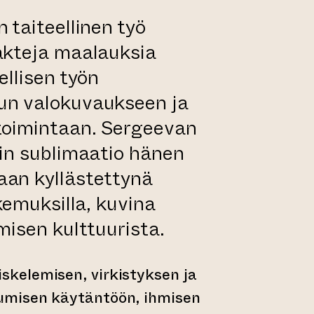
 taiteellinen työ
akteja maalauksia
ellisen työn
un valokuvaukseen ja
toimintaan. Sergeevan
uin sublimaatio hänen
an kyllästettynä
okemuksilla, kuvina
misen kulttuurista.
skelemisen, virkistyksen ja
tumisen käytäntöön, ihmisen