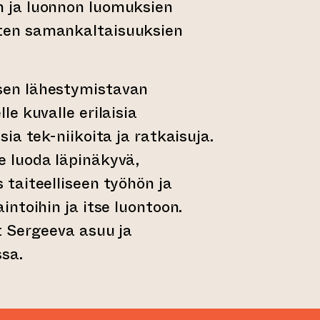
n ja luonnon luomuksien
ten samankaltaisuuksien
sen lähestymistavan
le kuvalle erilaisia
sia tek-niikoita ja ratkaisuja.
e luoda läpinäkyvä,
 taiteelliseen työhön ja
aintoihin ja itse luontoon.
st Sergeeva asuu ja
sa.