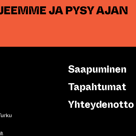
RJEEMME JA PYSY AJAN
Saapuminen
Tapahtumat
Yhteydenotto
Turku
sa