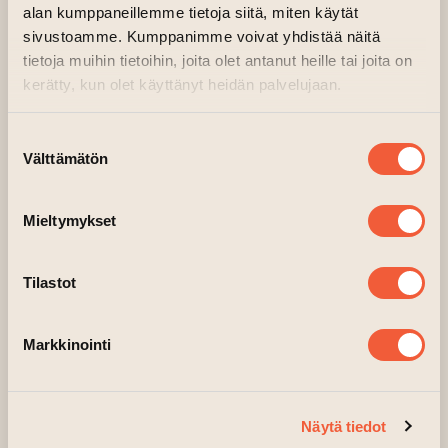
– max 20–25 hlö
alan kumppaneillemme tietoja siitä, miten käytät
– 35 € / hlö
sivustoamme. Kumppanimme voivat yhdistää näitä
tietoja muihin tietoihin, joita olet antanut heille tai joita on
Varaukset: Whatsapp 0503213313
kerätty, kun olet käyttänyt heidän palvelujaan.
/
info@pihabar.com
Suostumuksen
Välttämätön
valinta
Mieltymykset
Tilastot
Markkinointi
Näytä tiedot