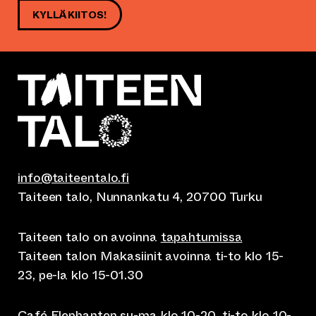
KYLLÄ KIITOS!
info@taiteentalo.fi
Taiteen talo, Nunnankatu 4, 20700 Turku
Taiteen talo on avoinna
tapahtumissa
Taiteen talon Makasiinit avoinna ti-to klo 15-
23, pe-la klo 15-01.30
Café Elephanten su-ma klo 10-20, ti-to klo 10-