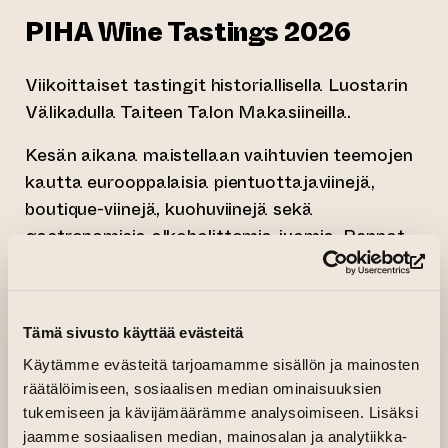
PIHA Wine Tastings 2026
Viikoittaiset tastingit historiallisella Luostarin
Välikadulla Taiteen Talon Makasiineilla.
Kesän aikana maistellaan vaihtuvien teemojen
kautta eurooppalaisia pientuottajaviinejä,
boutique-viinejä, kuohuviinejä sekä
gastronomisia alkoholittomia juomia. Rennot
mutta asiantuntevat tastingit sopivat niin
(si
harrastajille kuin uteliaille ensikertalaisillekin.
Opastukset saatavilla myös englanniksi
Tämä sivusto käyttää evästeitä
pyydettäessä.
Käytämme evästeitä tarjoamamme sisällön ja mainosten
räätälöimiseen, sosiaalisen median ominaisuuksien
– 4 viiniä × 6 cl
tukemiseen ja kävijämäärämme analysoimiseen. Lisäksi
– kesto noin 1–1,5 h
jaamme sosiaalisen median, mainosalan ja analytiikka-