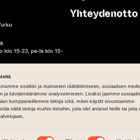
Yhteydenotto
Turku
sa
 klo 15-23, pe-la klo 15-
o klo 10-23, pe-la klo 10-
teitä
mamme sisällön ja mainosten räätälöimiseen, sosiaalisen medi
o 10.30-15, la lounas klo
n ja kävijämäärämme analysoimiseen. Lisäksi jaamme sosiaali
alan kumppaneillemme tietoja siitä, miten käytät sivustoamme.
näitä tietoja muihin tietoihin, joita olet antanut heille tai joita 
palvelujaan.
6