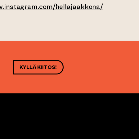
w.instagram.com/hellajaakkona/
opalveluun)
KYLLÄ KIITOS!