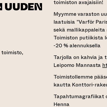
toimiston avajaisiin!
N UUDEN
Myymme varaston uume
laatuisia ”Varför Paris
sekä mallikappaleita
Toimiston putiikista 
-20 % alennuksella
toimisto,
Tarjolla on kahvia ja
Leipomo Mannasta
h
iirtyy toiseen verkkopalveluun)
Toimistollemme pääse
kautta Konttori-rake
Tapahtumagrafiikat o
Henna