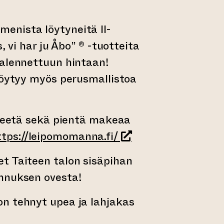
nista löytyneitä II-
, vi har ju Åbo” ® -tuotteita
 alennettuun hintaan!
löytyy myös perusmallistoa
 teetä sekä pientä makeaa
(siirtyy toiseen verk
ttps://leipomomanna.fi/
t Taiteen talon sisäpihan
nnuksen ovesta!
n tehnyt upea ja lahjakas