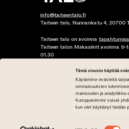
info@taiteentalo.fi
Taiteen talo, Nunnankatu 4, 20700 
Taiteen talo on avoinna
tapahtumis
Taiteen talon Makasiinit avoinna ti-to
01.30
Café Elephanten su-ma klo 10-20, ti-t
Tämä sivusto käyttää eväs
01.30
Käytämme evästeitä tarjoa
Pegasus Taiteen talo ma-pe lounas kl
ominaisuuksien tukemisee
11-15 ja brunssi su klo 11-15
mainosalan ja analytiikka-
Kumppanimme voivat yhdistää 
Kriittinen Galleria ti-su 12-18
kun olet käyttänyt heidän 
Galleria Aski ti-pe 12-18 ja la-su 12-1
(siirtyy toiseen verkkopalveluun)
(siirtyy toiseen verkkopalveluun)
Taiteen talo Facebookissa
Taiteen talo Instagramissa
Suostumuksen