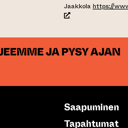
Jaakkola
https://ww
(siirtyy toiseen verkk
RJEEMME JA PYSY AJAN
Saapuminen
Tapahtumat