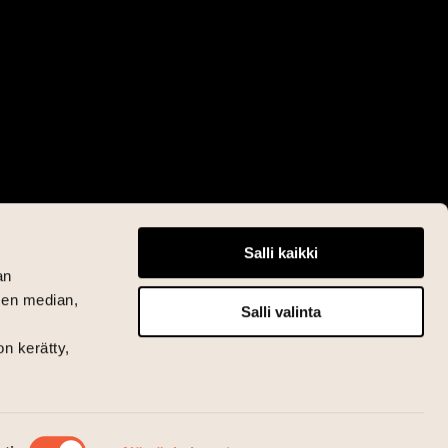
Salli kaikki
an
sen median,
Salli valinta
on kerätty,